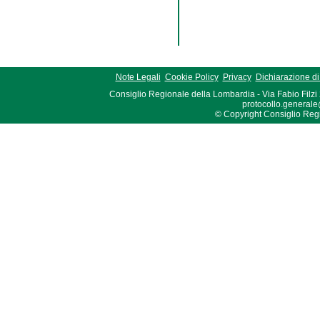
Note Legali
Cookie Policy
Privacy
Dichiarazione di 
Consiglio Regionale della Lombardia - Via Fabio Filzi
protocollo.generale
© Copyright Consiglio Region