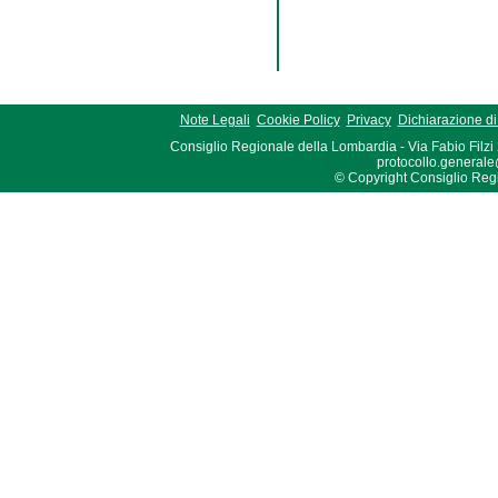
Note Legali
Cookie Policy
Privacy
Dichiarazione di 
Consiglio Regionale della Lombardia - Via Fabio Filzi
protocollo.generale
© Copyright Consiglio Region