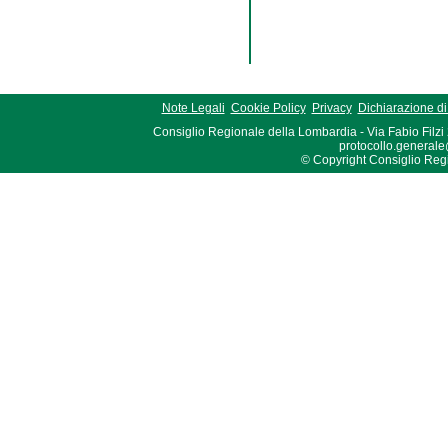
Note Legali
Cookie Policy
Privacy
Dichiarazione di 
Consiglio Regionale della Lombardia - Via Fabio Filzi
protocollo.generale
© Copyright Consiglio Region