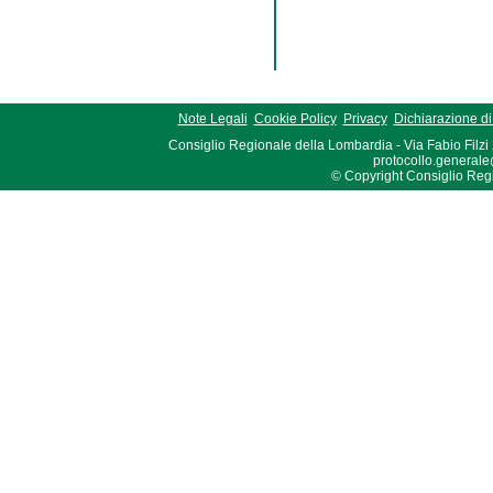
Note Legali
Cookie Policy
Privacy
Dichiarazione di 
Consiglio Regionale della Lombardia - Via Fabio Filzi
protocollo.generale
© Copyright Consiglio Region