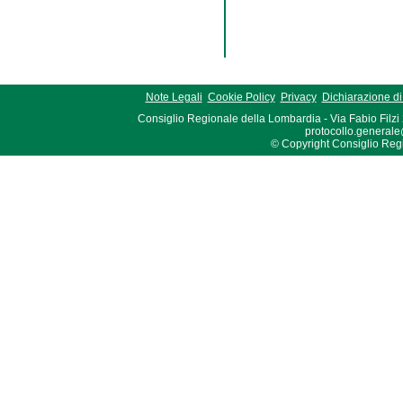
Note Legali
Cookie Policy
Privacy
Dichiarazione di 
Consiglio Regionale della Lombardia - Via Fabio Filzi
protocollo.generale
© Copyright Consiglio Region