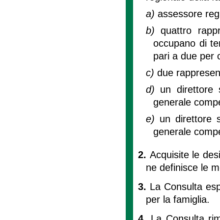
a)
assessore reg
b)
quattro rappr
occupano di tem
pari a due per 
c)
due rappresent
d)
un direttore
generale compet
e)
un direttore 
generale compet
2.
Acquisite le des
ne definisce le m
3.
La Consulta espr
per la famiglia.
4.
La Consulta rim