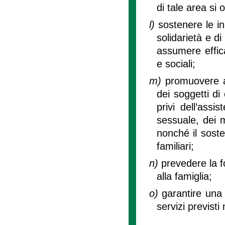
di tale area si
l)
sostenere le ini
solidarietà e d
assumere effic
e sociali;
m)
promuovere a
dei soggetti di c
privi dell’assi
sessuale, dei m
nonché il sost
familiari;
n)
prevedere la f
alla famiglia;
o)
garantire una 
servizi previsti