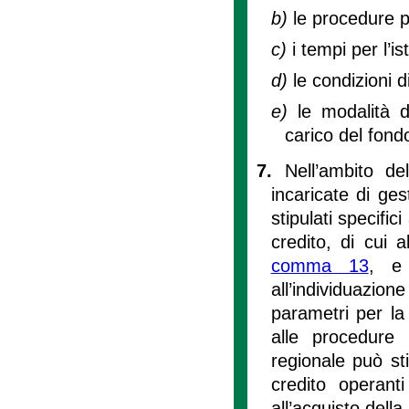
b)
le procedure 
c)
i tempi per l’i
d)
le condizioni d
e)
le modalità d
carico del fond
7.
Nell’ambito de
incaricate di ges
stipulati specific
credito, di cui 
comma 13
, e 
all’individuazio
parametri per la
alle procedure
regionale può sti
credito operant
all’acquisto dell