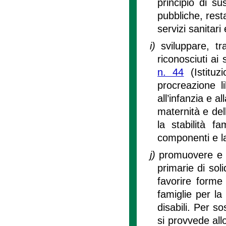
principio di su
pubbliche, res
servizi sanitar
i)
sviluppare, tra
riconosciuti ai 
n. 44
(Istituz
procreazione l
all’infanzia e a
maternità e dell
la stabilità f
componenti e la
j)
promuovere e so
primarie di sol
favorire forme 
famiglie per la
disabili. Per s
si provvede allo