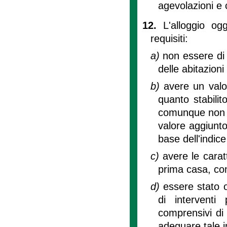
agevolazioni e
12.
L'alloggio og
requisiti:
a)
non essere di 
delle abitazioni
b)
avere un valor
quanto stabilit
comunque non s
valore aggiunto
base dell'indic
c)
avere le caratt
prima casa, com
d)
essere stato o
di intervent
comprensivi di
adeguare tale i