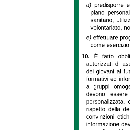
d)
predisporre e
piano personal
sanitario, utili
volontariato, no
e)
effettuare prog
come esercizio 
10.
È fatto obbli
autorizzati di a
dei giovani al f
formativi ed info
a gruppi omogen
devono essere
personalizzata, c
rispetto della d
convinzioni etich
informazione deve