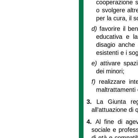
cooperazione s
o svolgere altr
per la cura, il 
d)
favorire il be
educativa e la
disagio anche a
esistenti e i sog
e)
attivare spaz
dei minori;
f)
realizzare int
maltrattamenti e
3.
La Giunta reg
all’attuazione di
4.
Al fine di agev
sociale e profess
di età e compatib