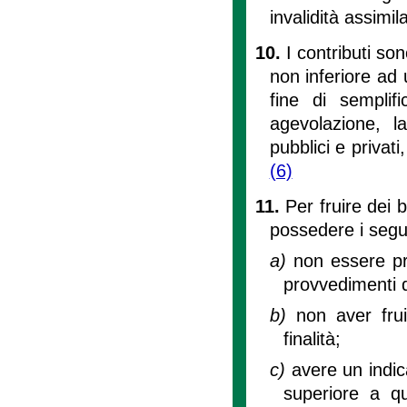
invalidità assimil
10.
I contributi s
non inferiore ad
fine di semplif
agevolazione, l
pubblici e privat
(6)
11.
Per fruire dei b
possedere i segue
a)
non essere pro
provvedimenti d
b)
non aver fru
finalità;
c)
avere un indi
superiore a qu