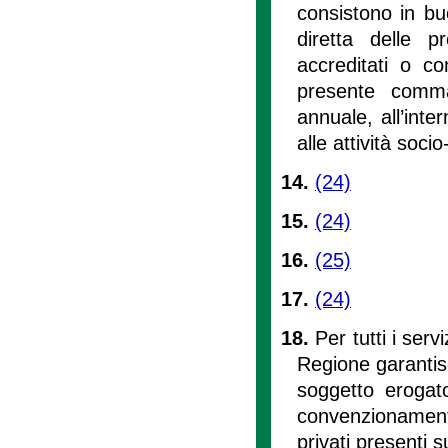
consistono in buo
diretta delle p
accreditati o co
presente comm
annuale, all’inte
alle attività socio
14.
(24)
15.
(24)
16.
(25)
17.
(24)
18.
Per tutti i serv
Regione garantisce
soggetto erogato
convenzionamento
privati presenti s