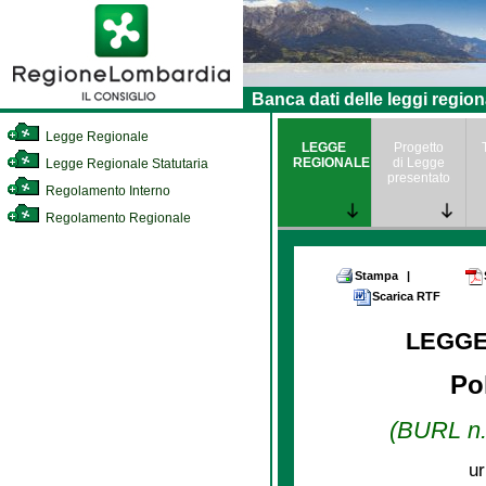
Banca dati delle leggi region
Legge Regionale
LEGGE
Progetto
REGIONALE
di Legge
Legge Regionale Statutaria
presentato
Regolamento Interno
Regolamento Regionale
Stampa
|
Scarica RTF
LEGGE
Pol
(BURL n. 
ur