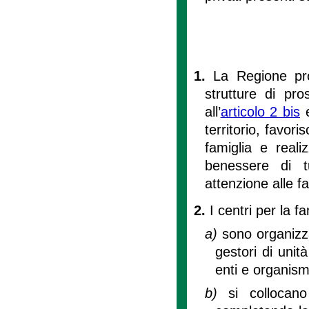
1.
La Regione prom
strutture di pro
all’
articolo 2 bis
e
territorio, favori
famiglia e reali
benessere di tu
attenzione alle fa
2.
I centri per la fa
a)
sono organizza
gestori di unità
enti e organismi
b)
si collocano