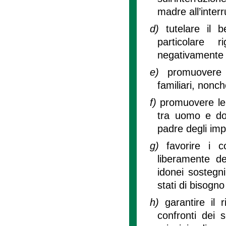
madre all’inter
d)
tutelare il 
particolare 
negativamente su
e)
promuovere 
familiari, nonch
f)
promuovere le 
tra uomo e do
padre degli impe
g)
favorire i c
liberamente de
idonei sostegni
stati di bisogn
h)
garantire il 
confronti dei s