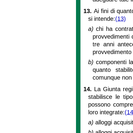
13.
Ai fini di qua
si intende:
(13)
a)
chi ha contrat
provvedimenti 
tre anni antec
provvedimento 
b)
componenti la
quanto stabili
comunque non s
14.
La Giunta regi
stabilisce le tip
possono compren
loro integrate:
(14
a)
alloggi acquisi
b)
alloggi acquisi