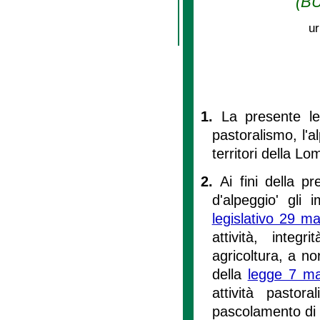
(BU
ur
1.
La presente leg
pastoralismo, l'a
territori della Lo
2.
Ai fini della p
d'alpeggio' gli i
legislativo 29 m
attività, integ
agricoltura, a no
della
legge 7 ma
attività pastor
pascolamento di p