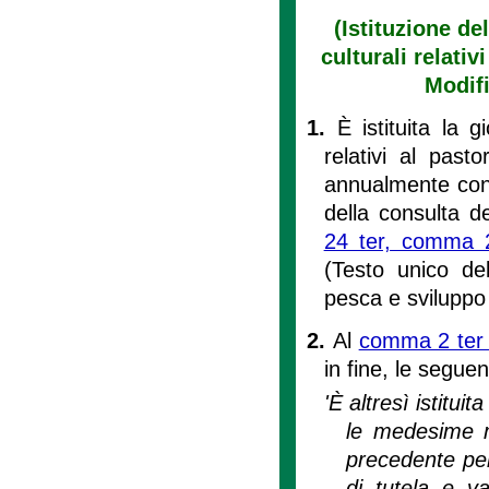
(Istituzione de
culturali relati
Modifi
1.
È istituita la g
relativi al past
annualmente con 
della consulta d
24 ter, comma 2
(Testo unico del
pesca e sviluppo 
2.
Al
comma 2 ter de
in fine, le seguen
'È altresì istitu
le medesime m
precedente per
di tutela e v