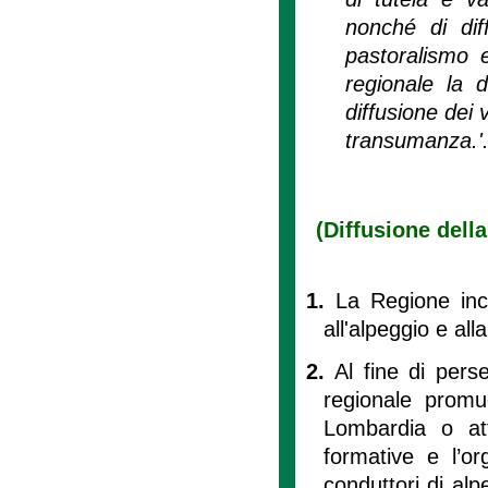
nonché di diff
pastoralismo 
regionale la 
diffusione dei v
transumanza.'
(Diffusione della
1.
La Regione ince
all'alpeggio e al
2.
Al fine di perse
regionale prom
Lombardia o att
formative e l’or
conduttori di alpe