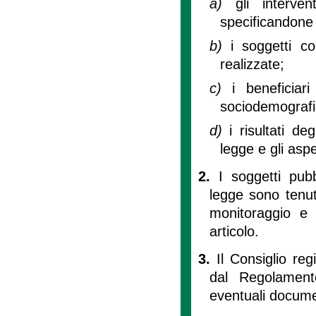
a)
gli interve
specificandone 
b)
i soggetti coi
realizzate;
c)
i beneficiar
sociodemografi
d)
i risultati deg
legge e gli asp
2.
I soggetti pubb
legge sono tenut
monitoraggio e a
articolo.
3.
Il Consiglio re
dal Regolament
eventuali docume