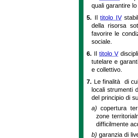
quali garantire l
5.
Il
titolo IV
stabil
della risorsa so
favorire le cond
sociale.
6.
Il
titolo V
discipli
tutelare e garant
e collettivo.
7.
Le finalità di cu
locali strumenti 
del principio di s
a)
copertura te
zone territorial
difficilmente acc
b)
garanzia di liv