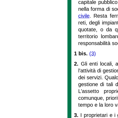
capitale pubblic
nella forma di soc
civile
. Resta fer
reti, degli impian
quotate, o da qu
territorio lomba
responsabilità soc
1 bis.
(3)
2.
Gli enti locali,
l’attività di gest
dei servizi. Qualo
gestione di tali 
L’assetto propr
comunque, priorit
tempo e la loro v
3.
I proprietari e i