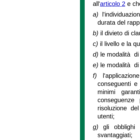
all'
articolo 2
e che
a)
l'individuazi
durata del rapp
b)
il divieto di c
c)
il livello e la 
d)
le modalità di 
e)
le modalità di
f)
l'applicazi
conseguenti e 
minimi garant
conseguenze p
risoluzione del
utenti;
g)
gli obblighi
svantaggiati;