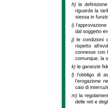
h)
la definizio
riguarda la tari
stessa in funzio
i)
l'approvazione d
dal soggetto er
j)
le condizioni 
rispetto all'ev
connesse con l
comunque, la so
k)
le garanzie fid
l)
l'obbligo di a
l'erogazione ne
casi di interruz
m)
la regolament
delle reti e deg