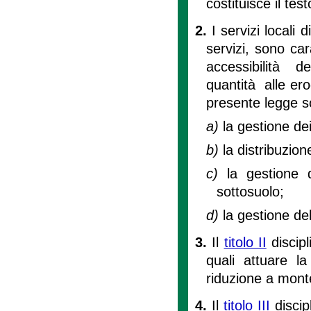
costituisce il tes
2.
I servizi locali
servizi, sono car
accessibilità d
quantità alle erog
presente legge s
a)
la gestione dei 
b)
la distribuzion
c)
la gestione d
sottosuolo;
d)
la gestione del
3.
Il
titolo II
discipli
quali attuare la
riduzione a mont
4.
Il
titolo III
discipl