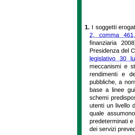
1.
I soggetti erogat
2, comma 461,
finanziaria 200
Presidenza del Con
legislativo 30 
meccanismi e str
rendimenti e dei
pubbliche, a nor
base a linee gui
schemi predispost
utenti un livello 
quale assumono n
predeterminati e c
dei servizi preved