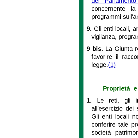
del Parlament
concernente la 
programmi sull'a
9.
Gli enti locali, 
vigilanza, progra
9 bis.
La Giunta r
favorire il racc
legge.
(1)
Proprietà e 
1.
Le reti, gli i
all’esercizio dei
Gli enti locali 
conferire tale p
società patrimon