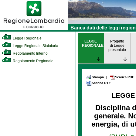
Banca dati delle leggi region
Legge Regionale
LEGGE
Progetto
REGIONALE
di Legge
Legge Regionale Statutaria
presentato
Regolamento Interno
Regolamento Regionale
Stampa
|
Scarica PDF
Scarica RTF
LEGGE
Disciplina d
generale. No
energia, di u