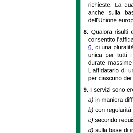
richieste. La qu
anche sulla bas
dell'Unione euro
8.
Qualora risult
consentito l'affi
6
, di una plurali
unica per tutti 
durate massime d
L'affidatario di 
per ciascuno dei s
9.
I servizi sono e
a)
in maniera diff
b)
con regolarità
c)
secondo requis
d)
sulla base di i