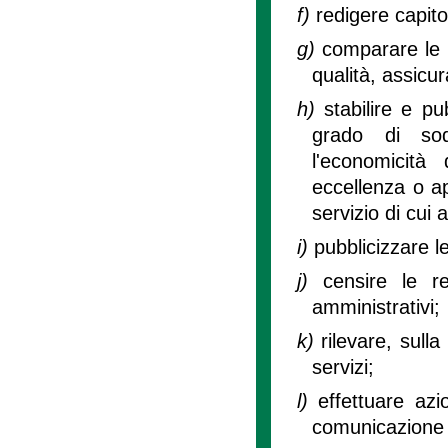
f)
redigere capitol
g)
comparare le c
qualità, assicu
h)
stabilire e pu
grado di sodd
l'economicità d
eccellenza o ap
servizio di cui al
i)
pubblicizzare le
j)
censire le re
amministrativi;
k)
rilevare, sull
servizi;
l)
effettuare az
comunicazione 