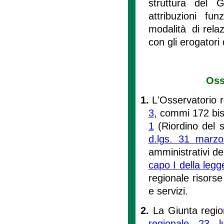
struttura del G
attribuzioni fun
modalità di relazi
con gli erogatori 
Oss
1.
L'Osservatorio reg
3
, commi 172 bis
1
(Riordino del 
d.lgs. 31 marz
amministrativi del
capo I della leg
regionale risorse
e servizi.
2.
La Giunta region
regionale 23 l