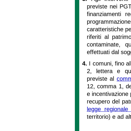
previste nei PGT
finanziamenti r
programmazione 
caratteristiche pe
riferiti al patri
contaminate, qu
effettuati dal so
4.
I comuni, fino al
2, lettera e qu
previste al
comm
12, comma 1, del
e incentivazione 
recupero del patr
legge regional
territorio) e ad al