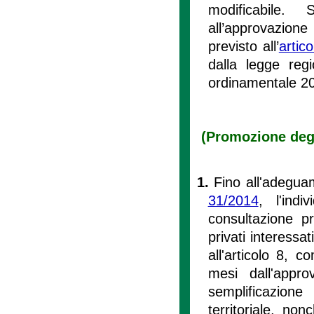
modificabile
all’approvazio
previsto all’
artic
dalla legge reg
ordinamentale 20
(Promozione degli
1.
Fino all'adegua
31/2014
, l'indi
consultazione pr
privati interessat
all'articolo 8, 
mesi dall'appro
semplificazion
territoriale, non