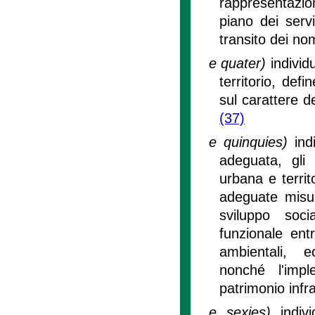
rappresentazio
piano dei serv
transito dei no
e quater)
individ
territorio, defi
sul carattere d
(37)
e quinquies)
ind
adeguata, gli 
urbana e territ
adeguate misur
sviluppo soci
funzionale ent
ambientali, e
nonché l'impl
patrimonio infra
e sexies)
indiv