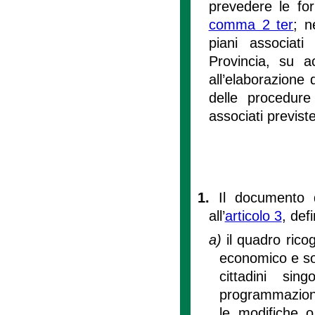
prevedere le for
comma 2 ter
; n
piani associat
Provincia, su a
all’elaborazione 
delle procedure 
associati previste
1.
Il documento d
all’
articolo 3
, def
a)
il quadro rico
economico e so
cittadini si
programmazione
le modifiche o