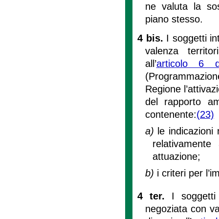
ne valuta la sos
piano stesso.
4 bis.
I soggetti 
valenza territ
all’
articolo 6 
(Programmazion
Regione l’attivaz
del rapporto am
contenente:
(23)
a)
le indicazioni
relativamente a
attuazione;
b)
i criteri per l
4 ter.
I soggett
negoziata con va