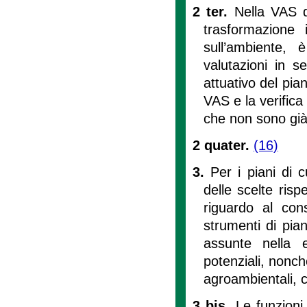
2 ter.
Nella VAS d
trasformazione i
sull’ambiente, 
valutazioni in s
attuativo del pia
VAS e la verifica
che non sono già 
2 quater.
(16)
3.
Per i piani di 
delle scelte rispe
riguardo al cons
strumenti di pia
assunte nella 
potenziali, nonc
agroambientali, 
3 bis.
Le funzioni