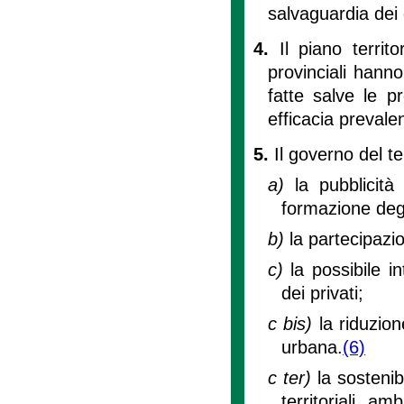
salvaguardia dei d
4.
Il piano territ
provinciali hanno
fatte salve le p
efficacia prevale
5.
Il governo del te
a)
la pubblicit
formazione degl
b)
la partecipazio
c)
la possibile i
dei privati;
c bis)
la riduzio
urbana.
(6)
c ter)
la sostenib
territoriali, am