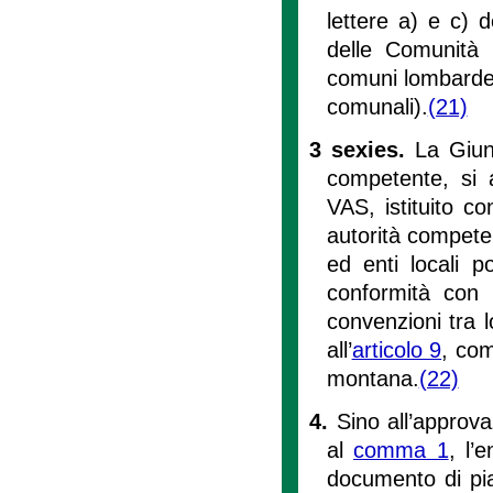
lettere a) e c) 
delle Comunità 
comuni lombarde e
comunali).
(21)
3 sexies.
La Giun
competente, si a
VAS, istituito c
autorità competen
ed enti locali p
conformità con g
convenzioni tra lo
all’
articolo 9
, com
montana.
(22)
4.
Sino all’approv
al
comma 1
, l’
documento di pia