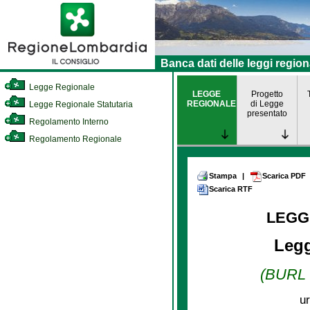
Banca dati delle leggi region
Legge Regionale
LEGGE
Progetto
REGIONALE
di Legge
Legge Regionale Statutaria
presentato
Regolamento Interno
Regolamento Regionale
Stampa
|
Scarica PDF
Scarica RTF
LEGG
Legg
(BURL n
ur