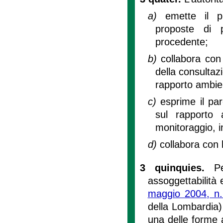
a)
emette il pr
proposte di 
procedente;
b)
collabora con 
della consultaz
rapporto ambien
c)
esprime il pa
sul rapporto 
monitoraggio, i
d)
collabora con l
3 quinquies.
P
assoggettabilità 
maggio 2004, n.
della Lombardia) 
una delle forme a