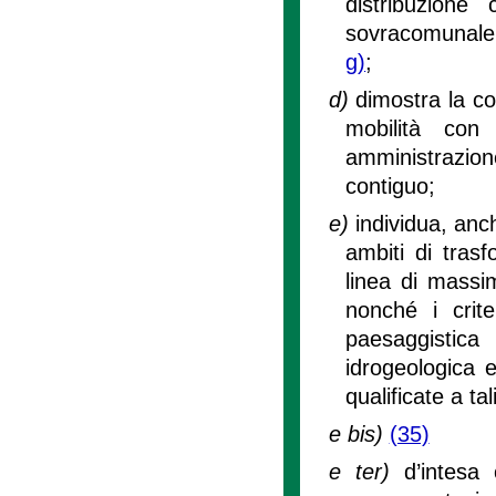
distribuzione
sovracomunale, 
g)
;
d)
dimostra la com
mobilità con 
amministrazione
contiguo;
e)
individua, anc
ambiti di trasf
linea di massim
nonché i crite
paesaggistic
idrogeologica 
qualificate a ta
e bis)
(35)
e ter)
d’intesa