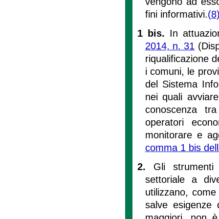
vengono ad esso c
fini informativi.
(8
1 bis.
In attuazio
2014, n. 31
(Disp
riqualificazione 
i comuni, le provi
del Sistema Infor
nei quali avviare
conoscenza tra 
operatori econo
monitorare e aggi
comma 1 bis dell
2.
Gli strumenti
settoriale a dive
utilizzano, come 
salve esigenze d
maggiori, non è 