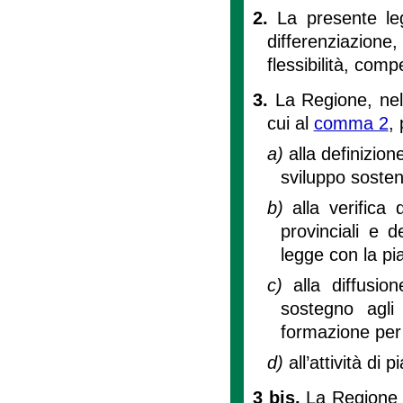
2.
La presente leg
differenziazion
flessibilità, com
3.
La Regione, nel 
cui al
comma 2
,
a)
alla definizion
sviluppo sosteni
b)
alla verifica 
provinciali e d
legge con la pia
c)
alla diffusio
sostegno agli 
formazione per l
d)
all’attività di 
3 bis.
La Regione p