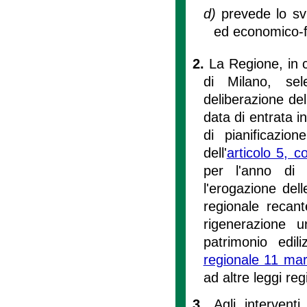
d)
prevede lo svi
ed economico-f
2.
La Regione, in c
di Milano, sel
deliberazione de
data di entrata in
di pianificazi
dell'
articolo 5, c
per l'anno di r
l'erogazione dell
regionale recant
rigenerazione u
patrimonio edil
regionale 11 ma
ad altre leggi reg
3.
Agli intervent