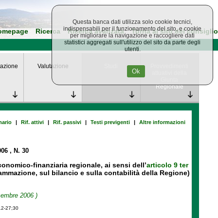
Questa banca dati utilizza solo cookie tecnici,
indispensabili per il funzionamento del sito, e cookie
omepage
Ricerca
Ricerca avanzata
Torna al sito del consiglio
per migliorare la navigazione e raccogliere dati
statistici aggregati sull'utilizzo del sito da parte degli
utenti.
azione
Valutazione
Studi
Provvedimenti
Ok
attuativi della
Giunta
Regionale
ario
|
Rif. attivi
|
Rif. passivi
|
Testi previgenti
|
Altre informazioni
006
, N. 30
nomico-finanziaria regionale, ai sensi dell’
articolo 9 ter
mmazione, sul bilancio e sulla contabilità della Regione)
icembre 2006 )
12-27;30