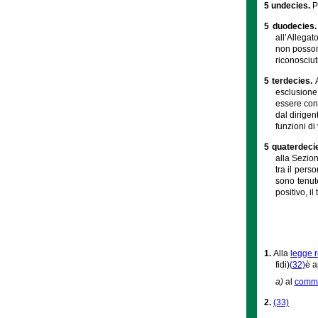
5 undecies.
P
5 duodecies
all’Allegat
non possono
riconosciut
5 terdecies.
esclusione
essere conf
dal dirigen
funzioni di
5 quaterdeci
alla Sezion
tra il pers
sono tenute
positivo, il
1.
Alla
legge 
fidi)
(32)
è a
a)
al
comma 
2.
(33)