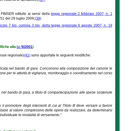
– FIMSER istituito ai sensi della
legge regionale 2 febbraio 2007, n. 1
9951 del 29 luglio 2009;
(39)
ticolo 7 bis, comma 3 bis, della legge regionale 6 agosto 2007, n. 19
ifiche alla
l.r. 9/2001
)
esse regionale)
(41)
sono apportate le seguenti modifiche:
dicata nel bando di gara. Concorrono alla composizione del canone le
gione per le attività di vigilanza, monitoraggio e coordinamento nel corso
 nel bando di gara, a titolo di compartecipazione alle spese sostenute
 il promotore degli interventi di cui al Titolo III deve versare a favore
n base al valore complessivo delle opere da realizzare, da determinarsi
ndividuate le modalità di versamento."
.