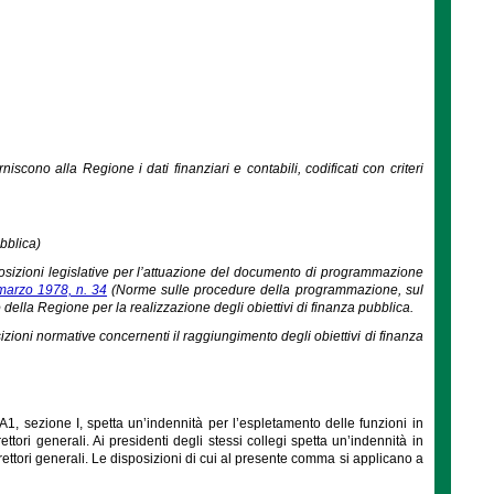
iscono alla Regione i dati finanziari e contabili, codificati con criteri
bblica)
sposizioni legislative per l’attuazione del documento di programmazione
 marzo 1978, n. 34
(Norme sulle procedure della programmazione, sul
 della Regione per la realizzazione degli obiettivi di finanza pubblica.
osizioni normative concernenti il raggiungimento degli obiettivi di finanza
o A1, sezione I, spetta un’indennità per l’espletamento delle funzioni in
ttori generali. Ai presidenti degli stessi collegi spetta un’indennità in
irettori generali. Le disposizioni di cui al presente comma si applicano a