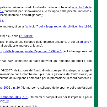
titività dei metadistretti lombardi costituito in base all’
articolo 3 della
317
"Interventi per l’innovazione e lo sviluppo delle piccole imprese" e
iccole imprese e dell’artigianato);
988
;
 imprese, di cui all’
articolo 7 della legge regionale 16 dicembre 1996,
e b) e c), della
l.r. 35/1996
;
i finalizzati allo sviluppo delle imprese artigiane, di cui all’
articolo 4
al credito alle imprese artigiane);
a d), della legge regionale 15 gennaio 1999, n. 1
(Politiche regionali del
00-2006, comprese le quote derivanti dal rimborso dei prestiti, con
 VII/20474 (Istituzione del fondo di rotazione per il sostegno ai soggetti
nvenzione con Finlombarda S.p.a. per la gestione del fondo stesso) ai
terventi della regione Lombardia per la promozione, il coordinamento e
re 2002 , n. 26
(Norme per lo sviluppo dello sport e delle professioni
 2 febbraio 2007, n. 1
(Strumenti di competitività per le imprese e per il
oni;
(36)
n materia di spettacolo);
(37)