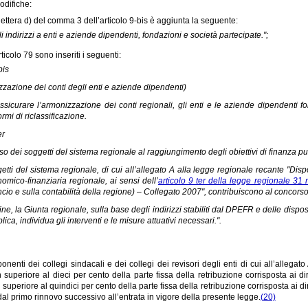
odifiche:
lettera d) del comma 3 dell’articolo 9-bis è aggiunta la seguente:
gli indirizzi a enti e aziende dipendenti, fondazioni e società partecipate.";
ticolo 79 sono inseriti i seguenti:
bis
zazione dei conti degli enti e aziende dipendenti)
ssicurare l’armonizzazione dei conti regionali, gli enti e le aziende dipendenti forn
ormi di riclassificazione.
er
o dei soggetti del sistema regionale al raggiungimento degli obiettivi di finanza pu
getti del sistema regionale, di cui all’allegato A alla legge regionale recante "Di
omico-finanziaria regionale, ai sensi dell’
articolo 9 ter della legge regionale 31
ncio e sulla contabilità della regione) – Collegato 2007", contribuiscono al concorso
 fine, la Giunta regionale, sulla base degli indirizzi stabiliti dal DPEFR e delle disp
lica, individua gli interventi e le misure attuativi necessari.".
nenti dei collegi sindacali e dei collegi dei revisori degli enti di cui all’allegat
superiore al dieci per cento della parte fissa della retribuzione corrisposta ai dire
superiore al quindici per cento della parte fissa della retribuzione corrisposta ai d
al primo rinnovo successivo all’entrata in vigore della presente legge.
(20)