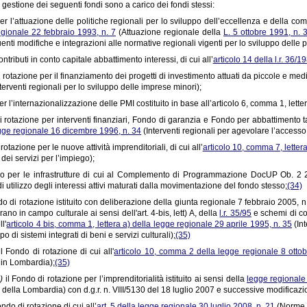
 gestione dei seguenti fondi sono a carico dei fondi stessi:
r l’attuazione delle politiche regionali per lo sviluppo dell’eccellenza e della compe
egionale 22 febbraio 1993, n. 7
(Attuazione regionale della
L. 5 ottobre 1991, n. 
nti modifiche e integrazioni alle normative regionali vigenti per lo sviluppo delle p
tributi in conto capitale abbattimento interessi, di cui all’
articolo 14 della l.r. 36/1
rotazione per il finanziamento dei progetti di investimento attuati da piccole e medie
terventi regionali per lo sviluppo delle imprese minori);
r l’internazionalizzazione delle PMI costituito in base all’articolo 6, comma 1, letter
 rotazione per interventi finanziari, Fondo di garanzia e Fondo per abbattimento tass
gge regionale 16 dicembre 1996, n. 34
(Interventi regionali per agevolare l’accesso 
otazione per le nuove attività imprenditoriali, di cui all’
articolo 10, comma 7, letter
 dei servizi per l’impiego);
o per le infrastrutture di cui al Complemento di Programmazione DocUP Ob. 2 20
 di utilizzo degli interessi attivi maturati dalla movimentazione del fondo stesso;
(34)
do di rotazione istituito con deliberazione della giunta regionale 7 febbraio 2005, n.
ano in campo culturale ai sensi dell'art. 4-bis, lett) A, della
l.r. 35/95
e schemi di co
l'
articolo 4 bis, comma 1, lettera a) della legge regionale 29 aprile 1995, n. 35
(In
po di sistemi integrati di beni e servizi culturali);
(35)
 il Fondo di rotazione di cui all'
articolo 10, comma 2 della legge regionale 8 ottob
 in Lombardia);
(35)
s)
il Fondo di rotazione per l’imprenditorialità istituito ai sensi della
legge regionale
io della Lombardia) con d.g.r. n. VIII/5130 del 18 luglio 2007 e successive modificazi
ndo di rotazione di cui all’
art. 5 della legge regionale 30 luglio 2008, n. 21
(Norme i