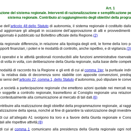
Art. 1
zione del sistema regionale. Interventi di razionalizzazione e semplificazione per
sistema regionale. Contributo al raggiungimento degli obiettivi della prog
e dell’
articolo 48 dello Statuto
di autonomia, il sistema regionale è costituito dall
 aggiornare gli allegati in occasione dell’approvazione di atti e provvedimenti isti
giornato è pubblicato sul Bollettino ufficiale della Regione.
(2)
ta regionale differenzia, in relazione alla tipologia degli enti, le forme della loro 
porti finanziari, i poteri e le modalità di controllo, anche ispettivo, e di vigilanza.
(3)
i operativi e le attività gestionali riconducibili alle funzioni amministrative riserva
, di volta in volta, con deliberazione della Giunta regionale, sulla base delle compete
odalità di raccordo tra la Regione e gli enti di cui al
comma 1ter
, la puntuale indiv
e la relativa data di decorrenza sono stabilite con apposite convenzioni, predi
ai sensi dell’
articolo 22, comma 1, dello Statuto
d’autonomia, può stipulare le conven
Le società a partecipazione regionale che emettono azioni quotate nei mercati reg
e soggette a controllo regionale, trasmettono al Consiglio regionale una relazione
 contestualmente alla comunicazione al mercato di tali dati.
(6)
contribuire alla realizzazione degli obiettivi della programmazione regionale, al rag
alizzazione della spesa, nonché al fine di garantire la valorizzazione degli investime
 di cui all’allegato A1 svolgono tra loro e a favore della Giunta regionale e Consi
li alle rispettive attività;
(8)
 di cui al
comma 1
comunicano alla presidenza della Giunta regionale ogni notizi