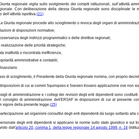
Giunta regionale vigila sullo svolgimento dei compiti istituzionali, sull’attività am
gionale. Con deliberazione della stessa Giunta regionale sono disciplinate le mod
dell’attività ispettiva.
(21)
La Giunta regionale procede allo scioglimento o revoca degli organi di amministrazione
olazioni di disposizioni normative;
osservanza degli indirizzi programmatici o delle direttive regionali;
realizzazione delle priorità strategiche;
a inattività o riscontrata inefficienza;
egolarità amministrative e contabili;
finanziario.
aso di scioglimento, il Presidente della Giunta regionale nomina, con proprio decr
disposizioni di cui ai commi 5quinquies e 5sexies trovano applicazione ove non sia 
nsigli di amministrazione e i collegi dei revisori degli enti dipendenti sono costit
 il consiglio di amministrazione dell'ERSAF le disposizioni di cui al presente
 in vigore della presente legge.
(25)
artecipazione ad organismi consultivi degli enti dipendenti dà luogo soltanto alla
personale degli enti dipendenti si applicano le norme sullo stato giuridico e sul 
isto dall'
articolo 20, comma 1, della legge regionale 14 agosto 1999, n. 16
(Istit