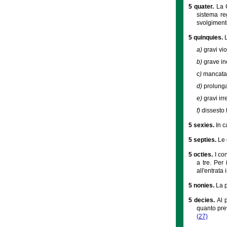
5 quater.
La 
sistema re
svolgimento 
5 quinquies.
a)
gravi vi
b)
grave in
c)
mancata 
d)
prolungat
e)
gravi irr
f)
dissesto 
5 sexies.
In c
5 septies.
Le 
5 octies.
I co
a tre. Per
all'entrata
5 nonies.
La p
5 decies.
Al 
quanto prev
(27)