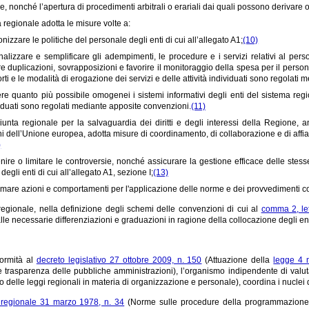
e, nonché l’apertura di procedimenti arbitrali o erariali dai quali possono derivare o
 regionale adotta le misure volte a:
nizzare le politiche del personale degli enti di cui all’allegato A1;
(10)
nalizzare e semplificare gli adempimenti, le procedure e i servizi relativi al per
re duplicazioni, sovrapposizioni e favorire il monitoraggio della spesa per il person
rti e le modalità di erogazione dei servizi e delle attività individuati sono regolati
re quanto più possibile omogenei i sistemi informativi degli enti del sistema region
iduati sono regolati mediante apposite convenzioni.
(11)
iunta regionale per la salvaguardia dei diritti e degli interessi della Regione,
oni dell’Unione europea, adotta misure di coordinamento, di collaborazione e di affian
)
nire o limitare le controversie, nonché assicurare la gestione efficace delle stes
 degli enti di cui all’allegato A1, sezione I;
(13)
rmare azioni e comportamenti per l'applicazione delle norme e dei provvedimenti c
egionale, nella definizione degli schemi delle convenzioni di cui al
comma 2, let
le necessarie differenziazioni e graduazioni in ragione della collocazione degli ent
formità al
decreto legislativo 27 ottobre 2009, n. 150
(Attuazione della
legge 4 
e trasparenza delle pubbliche amministrazioni), l’organismo indipendente di valuta
o delle leggi regionali in materia di organizzazione e personale), coordina i nuclei di
 regionale 31 marzo 1978, n. 34
(Norme sulle procedure della programmazione, s