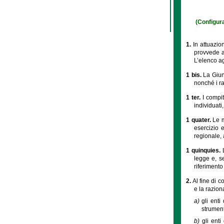
(Configura
1.
In attuazion
provvede ad
L’elenco ag
1 bis.
La Giun
nonché i rap
1 ter.
I compit
individuati
1 quater.
Le m
esercizio 
regionale, 
1 quinquies.
legge e, s
riferimento
2.
Al fine di 
e la razion
a)
gli enti
strumenta
b)
gli enti