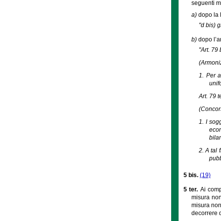
seguenti m
a)
dopo la 
"d bis) 
b)
dopo l’ar
"Art. 79 
(Armoniz
1. Per a
unif
Art. 79 t
(Concors
1. I sog
econ
bila
2. A tal
pubb
5 bis.
(19)
5 ter.
Ai compo
misura non 
misura non 
decorrere d