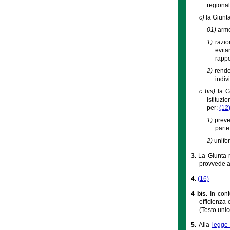
regional
c)
la Giunta
01)
armo
1)
razio
evita
rappo
2)
rende
indiv
c bis)
la G
istituzi
per:
(12
1)
preve
parte
2)
unifo
3.
La Giunta r
provvede al
4.
(16)
4 bis.
In con
efficienza 
(Testo unic
5.
Alla
legge