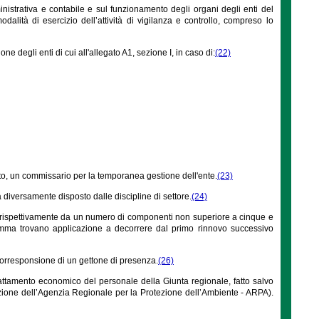
ministrativa e contabile e sul funzionamento degli organi degli enti del
alità di esercizio dell’attività di vigilanza e controllo, compreso lo
 degli enti di cui all'allegato A1, sezione I, in caso di:
(22)
eto, un commissario per la temporanea gestione dell'ente.
(23)
diversamente disposto dalle discipline di settore.
(24)
uiti rispettivamente da un numero di componenti non superiore a cinque e
 comma trovano applicazione a decorrere dal primo rinnovo successivo
 corresponsione di un gettone di presenza.
(26)
trattamento economico del personale della Giunta regionale, fatto salvo
uzione dell’Agenzia Regionale per la Protezione dell’Ambiente - ARPA).