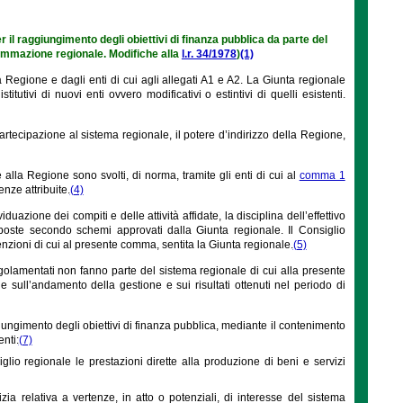
 il raggiungimento degli obiettivi di finanza pubblica da parte del
rammazione regionale. Modifiche alla
l.r. 34/1978
)
(1)
a Regione e dagli enti di cui agli allegati A1 e A2. La Giunta regionale
tutivi di nuovi enti ovvero modificativi o estintivi di quelli esistenti.
partecipazione al sistema regionale, il potere d’indirizzo della Regione,
te alla Regione sono svolti, di norma, tramite gli enti di cui al
comma 1
nze attribuite.
(4)
iduazione dei compiti e delle attività affidate, la disciplina dell’effettivo
sposte secondo schemi approvati dalla Giunta regionale. Il Consiglio
zioni di cui al presente comma, sentita la Giunta regionale.
(5)
olamentati non fanno parte del sistema regionale di cui alla presente
 sull’andamento della gestione e sui risultati ottenuti nel periodo di
giungimento degli obiettivi di finanza pubblica, mediante il contenimento
nti:
(7)
glio regionale le prestazioni dirette alla produzione di beni e servizi
a relativa a vertenze, in atto o potenziali, di interesse del sistema