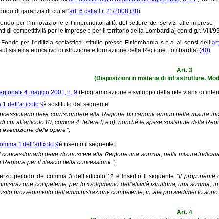
ondo di garanzia di cui all’
art. 6 della l.r. 21/2008
;
(38)
 fondo per l’innovazione e l’imprenditorialità del settore dei servizi alle imprese 
ti di competitività per le imprese e per il territorio della Lombardia) con d.g.r. VIII/
l Fondo per l'edilizia scolastica istituito presso Finlombarda s.p.a. ai sensi dell’
ar
ul sistema educativo di istruzione e formazione della Regione Lombardia).
(40)
Art. 3
(Disposizioni in materia di infrastrutture. Mod
regionale 4 maggio 2001, n. 9
(Programmazione e sviluppo della rete viaria di inter
1 dell’articolo 9
è sostituito dal seguente:
 concessionario deve corrispondere alla Regione un canone annuo nella misura in
 di cui all’articolo 10, comma 4, lettere f) e g), nonché le spese sostenute dalla Re
a esecuzione delle opere.";
omma 1 dell’articolo 9
è inserito il seguente:
 Il concessionario deve riconoscere alla Regione una somma, nella misura indicata
a Regione per il rilascio della concessione.";
terzo periodo del comma 3 dell’articolo 12 è inserito il seguente:
"Il proponente o
inistrazione competente, per lo svolgimento dell’attività istruttoria, una somma, i
sito provvedimento dell’amministrazione competente; in tale provvedimento sono i
Art. 4