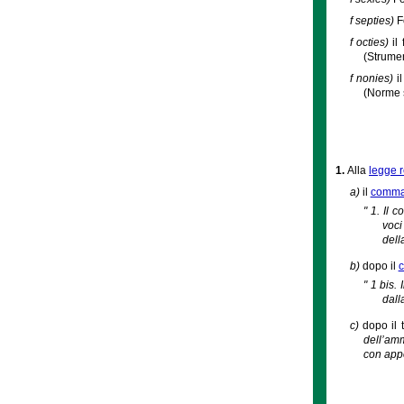
f septies)
F
f octies)
il
(Strumen
f nonies)
i
(Norme s
1.
Alla
legge 
a)
il
comma 
" 1. Il
voci
dell
b)
dopo il
c
" 1 bis.
dall
c)
dopo il 
dell’amm
con appo