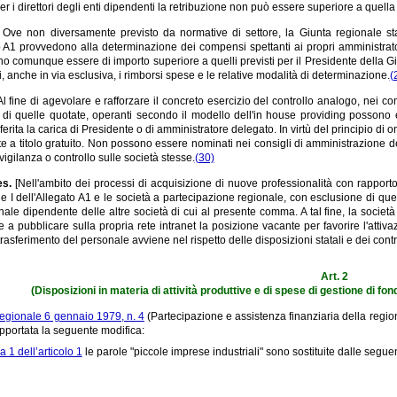
er i direttori degli enti dipendenti la retribuzione non può essere superiore a quella 
.
Ove non diversamente previsto da normative di settore, la Giunta regionale stabi
o A1 provvedono alla determinazione dei compensi spettanti ai propri amministratori
 comunque essere di importo superiore a quelli previsti per il Presidente della Giun
i, anche in via esclusiva, i rimborsi spese e le relative modalità di determinazione.
(
Al fine di agevolare e rafforzare il concreto esercizio del controllo analogo, nei c
 di quelle quotate, operanti secondo il modello dell'in house providing possono e
erita la carica di Presidente o di amministratore delegato. In virtù del principio di o
te a titolo gratuito. Non possono essere nominati nei consigli di amministrazione d
 vigilanza o controllo sulle società stesse.
(30)
es.
[Nell'ambito dei processi di acquisizione di nuove professionalità con rapporto 
e I dell'Allegato A1 e le società a partecipazione regionale, con esclusione di quel
onale dipendente delle altre società di cui al presente comma. A tal fine, la societ
 a pubblicare sulla propria rete intranet la posizione vacante per favorire l'attiva
 trasferimento del personale avviene nel rispetto delle disposizioni statali e dei contratt
Art. 2
(Disposizioni in materia di attività produttive e di spese di gestione di fond
regionale 6 gennaio 1979, n. 4
(Partecipazione e assistenza finanziaria della region
pportata la seguente modifica:
1 dell’articolo 1
le parole "piccole imprese industriali" sono sostituite dalle seguen