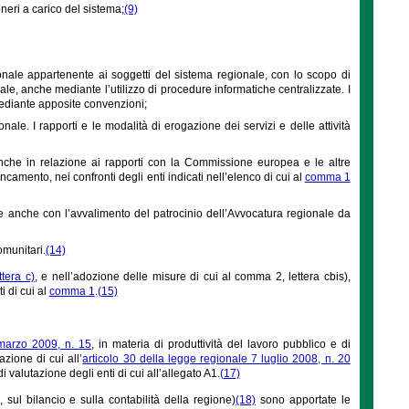
neri a carico del sistema;
(9)
sonale appartenente ai soggetti del sistema regionale, con lo scopo di
ale, anche mediante l’utilizzo di procedure informatiche centralizzate. I
 mediante apposite convenzioni;
ale. I rapporti e le modalità di erogazione dei servizi e delle attività
 anche in relazione ai rapporti con la Commissione europea e le altre
camento, nei confronti degli enti indicati nell’elenco di cui al
comma 1
se anche con l’avvalimento del patrocinio dell’Avvocatura regionale da
omunitari.
(14)
tera c)
, e nell’adozione delle misure di cui al comma 2, lettera cbis),
i di cui al
comma 1
.
(15)
marzo 2009, n. 15
, in materia di produttività del lavoro pubblico e di
zione di cui all’
articolo 30 della legge regionale 7 luglio 2008, n. 20
 valutazione degli enti di cui all’allegato A1.
(17)
ul bilancio e sulla contabilità della regione)
(18)
sono apportate le