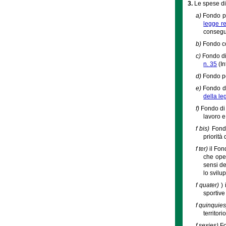
3.
Le spese di
a)
Fondo pe
legge r
consegue
b)
Fondo con
c)
Fondo di 
n. 35
(In
d)
Fondo pe
e)
Fondo di
della le
f)
Fondo di r
lavoro e
f bis)
Fond
priorità
f ter)
il Fon
che oper
sensi del
lo svilup
f quater)
)
sportive
f quinquie
territor
f sexies)
Fo