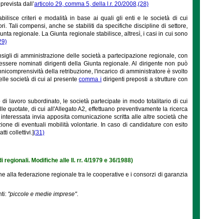
prevista dall’
articolo 29, comma 5, della l.r. 20/2008
.
(28)
lisce criteri e modalità in base ai quali gli enti e le società di cui
. Tali compensi, anche se stabiliti da specifiche discipline di settore,
ta regionale. La Giunta regionale stabilisce, altresì, i casi in cui sono
29)
onsigli di amministrazione delle società a partecipazione regionale, con
ssere nominati dirigenti della Giunta regionale. Al dirigente non può
nnicomprensività della retribuzione, l'incarico di amministratore è svolto
elle società di cui al presente
comma i
dirigenti preposti a strutture con
di lavoro subordinato, le società partecipate in modo totalitario di cui
le quotate, di cui all'Allegato A2, effettuano preventivamente la ricerca
à interessata invia apposita comunicazione scritta alle altre società che
zione di eventuali mobilità volontarie. In caso di candidature con esito
i collettivi.]
(31)
i regionali. Modifiche alle ll. rr. 4/1979 e 36/1988)
e alla federazione regionale tra le cooperative e i consorzi di garanzia
ti:
"piccole e medie imprese"
.