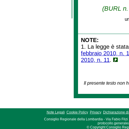
(BURL n. 
ur
NOTE:
1. La legge è stata
febbraio 2010, n. 
2010, n. 11
.
Il presente testo non h
Note Legali
Cookie Policy
Privacy
Dichiarazione di 
Consiglio Regionale della Lombardia - Via Fabio Filzi
protocollo.generale
© Copyright Consiglio Region