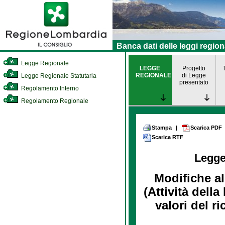
Banca dati delle leggi region
Legge Regionale
LEGGE
Progetto
REGIONALE
di Legge
Legge Regionale Statutaria
presentato
Regolamento Interno
Regolamento Regionale
Stampa
|
Scarica PDF
Scarica RTF
Legge
Modifiche a
(Attività dell
valori del r