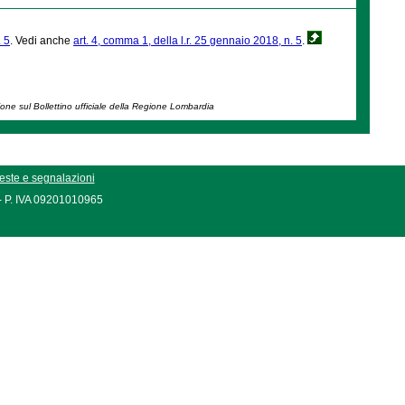
. 5
. Vedi anche
art. 4, comma 1, della l.r. 25 gennaio 2018, n. 5
.
ione sul Bollettino ufficiale della Regione Lombardia
este e segnalazioni
 - P. IVA 09201010965