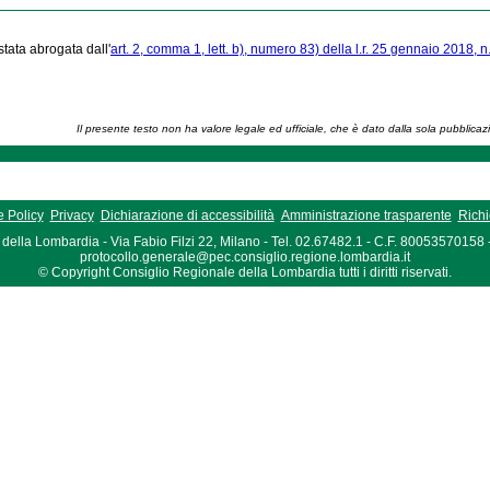
stata abrogata dall'
art. 2, comma 1, lett. b), numero 83) della l.r. 25 gennaio 2018, n
Il presente testo non ha valore legale ed ufficiale, che è dato dalla sola pubblicaz
 Policy
Privacy
Dichiarazione di accessibilità
Amministrazione trasparente
Richi
della Lombardia - Via Fabio Filzi 22, Milano - Tel. 02.67482.1 - C.F. 80053570158
protocollo.generale@pec.consiglio.regione.lombardia.it
© Copyright Consiglio Regionale della Lombardia tutti i diritti riservati.