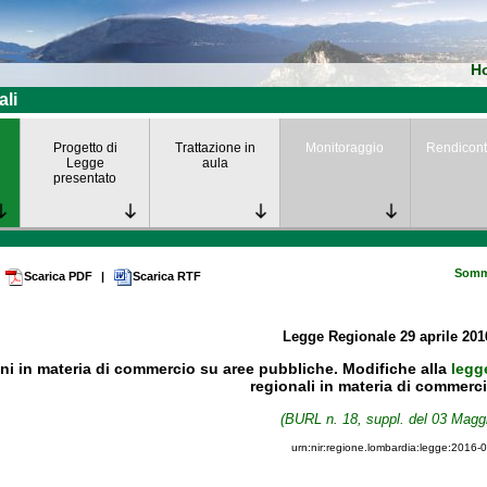
H
ali
Progetto di
Trattazione in
Monitoraggio
Rendicont
Legge
aula
presentato
Somm
Scarica PDF
|
Scarica RTF
Legge Regionale
29 aprile 20
ni in materia di commercio su aree pubbliche. Modifiche alla
legg
regionali in materia di commerci
(BURL n. 18, suppl. del 03 Magg
urn:nir:regione.lombardia:legge:2016-