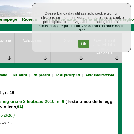
Questa banca dati utilizza solo cookie tecnici,
indispensabili per il funzionamento del sito, e cookie
omepage
Ricerca
Ricerca avanzata
Torna al sito del consiglio
per migliorare la navigazione e raccogliere dati
statistici aggregati sull'utilizzo del sito da parte degli
utenti.
azione
Valutazione
Studi
Provvedimenti
Ok
attuativi della
Giunta
Regionale
ario
|
Rif. attivi
|
Rif. passivi
|
Testi previgenti
|
Altre informazioni
16
, n. 10
e regionale 2 febbraio 2010, n. 6
(Testo unico delle leggi
o e fiere)
(1)
io 2016 )
04-29 ;10