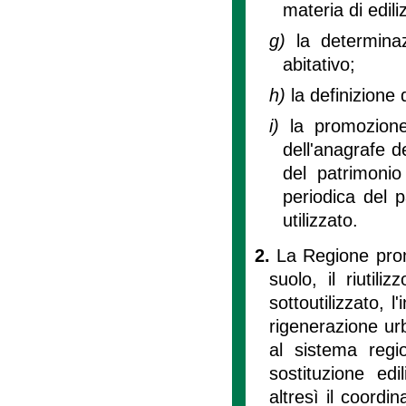
materia di ediliz
g)
la determina
abitativo;
h)
la definizione 
i)
la promozion
dell'anagrafe de
del patrimonio 
periodica del 
utilizzato.
2.
La Regione prom
suolo, il riutili
sottoutilizzato, l
rigenerazione urb
al sistema region
sostituzione edi
altresì il coordi