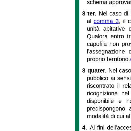
schema approvato
3 ter.
Nel caso di 
al
comma 3
, il
unità abitative 
Qualora entro tr
capofila non pr
l’assegnazione d
proprio territorio.
3 quater.
Nel caso
pubblico ai sens
riscontrato il re
ricognizione nel
disponibile e no
predispongono a
modalità di cui a
4.
Ai fini dell'acc