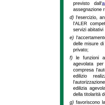
previsto dall'
a
assegnazione rel
d)
l'esercizio, 
l'ALER compete
servizi abitativi
e)
l'accertament
delle misure di
privato;
f)
le funzioni a
agevolata per
compresa l'aut
edilizio rea
l'autorizzazion
edilizia agevol
della titolarità 
g)
favoriscono l