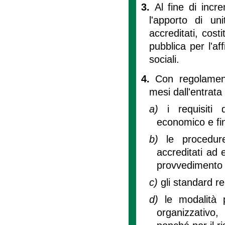
3.
Al fine di incre
l'apporto di un
accreditati, cost
pubblica per l'af
sociali.
4.
Con regolament
mesi dall'entrata 
a)
i requisiti 
economico e fin
b)
le procedur
accreditati ad e
provvedimento 
c)
gli standard rel
d)
le modalità p
organizzativo,