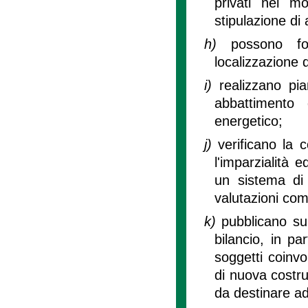
privati nei mo
stipulazione di
h)
possono fo
localizzazione de
i)
realizzano pia
abbattimento 
energetico;
j)
verificano la 
l'imparzialità 
un sistema di 
valutazioni comp
k)
pubblicano sul
bilancio, in par
soggetti coinvol
di nuova costruz
da destinare ad 