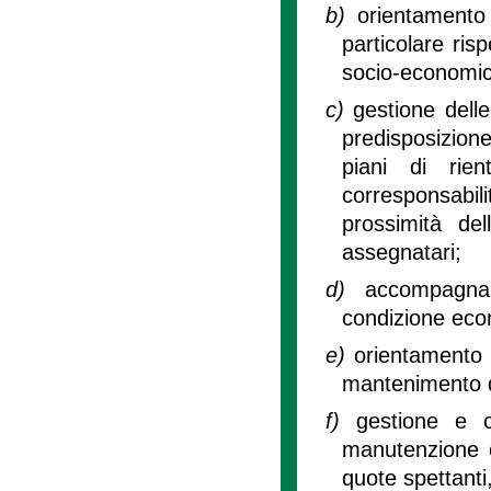
b)
orientamento
particolare risp
socio-economic
c)
gestione delle
predisposizion
piani di rien
corresponsabil
prossimità del
assegnatari;
d)
accompagnam
condizione econ
e)
orientamento e
mantenimento de
f)
gestione e c
manutenzione or
quote spettanti,