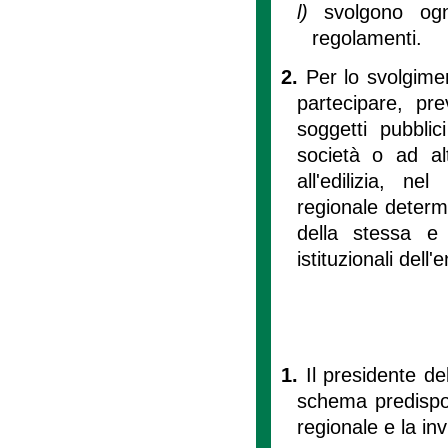
l)
svolgono ogn
regolamenti.
2.
Per lo svolgimen
partecipare, pre
soggetti pubblic
società o ad al
all'edilizia, ne
regionale determin
della stessa e g
istituzionali dell'e
1.
Il presidente d
schema predispos
regionale e la in