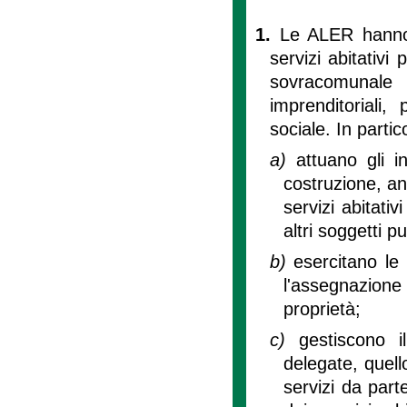
1.
Le ALER hanno 
servizi abitativ
sovracomunale
imprenditoriali,
sociale. In parti
a)
attuano gli i
costruzione, an
servizi abitativ
altri soggetti pu
b)
esercitano le
l'assegnazione d
proprietà;
c)
gestiscono i
delegate, quello
servizi da parte