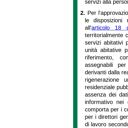
servizi alla pers
2.
Per l'approvazio
le disposizioni
all'
articolo 18 d
territorialmente 
servizi abitativ
unità abitative p
riferimento, c
assegnabili pe
derivanti dalla r
rigenerazione u
residenziale pubb
assenza dei dati
informativo nei
comporta per i co
per i direttori g
di lavoro secondo