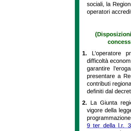
sociali, la Regio
operatori accredi
(Disposizioni
concessi
1.
L’operatore 
difficoltà econom
garantire l’erog
presentare a Reg
contributi regiona
definiti dal decre
2.
La Giunta regi
vigore della legg
programmazione e
9 ter della l.r.