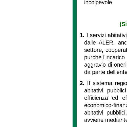
incolpevole.
(S
1.
I servizi abitati
dalle ALER, anch
settore, cooperat
purché l'incarico
aggravio di oneri 
da parte dell'ente
2.
Il sistema regi
abitativi pubbl
efficienza ed ef
economico-finanz
abitativi pubblic
avviene mediante