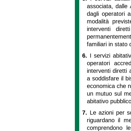
associata, dalle
dagli operatori ac
modalità previs
interventi diret
permanentemente 
familiari in stato
6.
I servizi abitat
operatori accredi
interventi diretti
a soddisfare il b
economica che no
un mutuo sul mer
abitativo pubblico
7.
Le azioni per s
riguardano il mer
comprendono le 