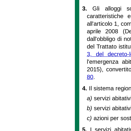
3.
Gli alloggi 
caratteristiche 
all'articolo 1, c
aprile 2008 (Def
dall'obbligo di no
del Trattato isti
3, del decreto
l'emergenza abi
2015), convertit
80
.
4.
Il sistema regiona
a)
servizi abitativ
b)
servizi abitativ
c)
azioni per sos
5.
I servizi abita