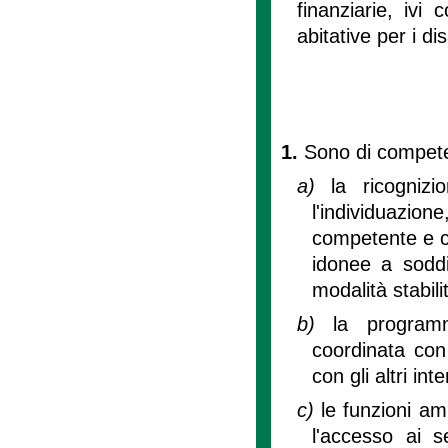
finanziarie, ivi
abitative per i dis
1.
Sono di compet
a)
la ricognizi
l'individuazi
competente e con
idonee a soddis
modalità stabili
b)
la programm
coordinata con 
con gli altri in
c)
le funzioni am
l'accesso ai se