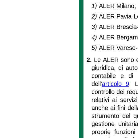
1)
ALER Milano;
2)
ALER Pavia-Lo
3)
ALER Brescia
4)
ALER Bergamo
5)
ALER Varese-
2.
Le ALER sono en
giuridica, di aut
contabile e di
dell'
articolo 9
. L
controllo dei re
relativi ai servi
anche ai fini del
strumento del qu
gestione unitaria
proprie funzioni