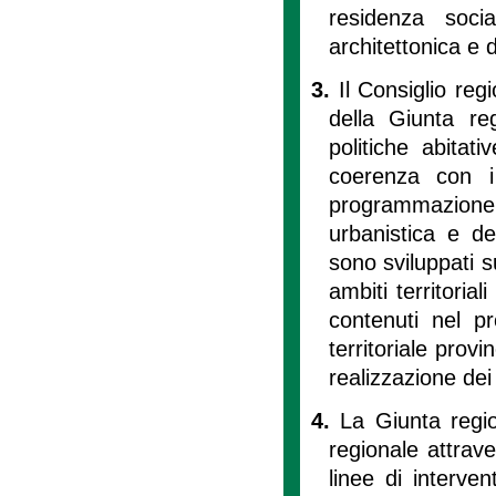
residenza soci
architettonica e d
3.
Il Consiglio re
della Giunta reg
politiche abitati
coerenza con i
programmazione
urbanistica e del
sono sviluppati s
ambiti territorial
contenuti nel pr
territoriale provi
realizzazione de
4.
La Giunta region
regionale attrav
linee di interven