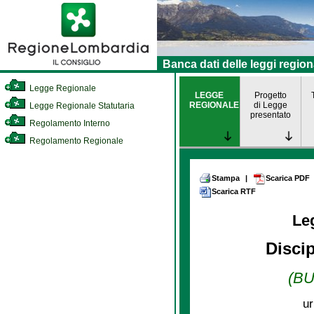
Banca dati delle leggi region
Legge Regionale
LEGGE
Progetto
REGIONALE
di Legge
Legge Regionale Statutaria
presentato
Regolamento Interno
Regolamento Regionale
Stampa
|
Scarica PDF
Scarica RTF
Le
Discip
(BU
ur