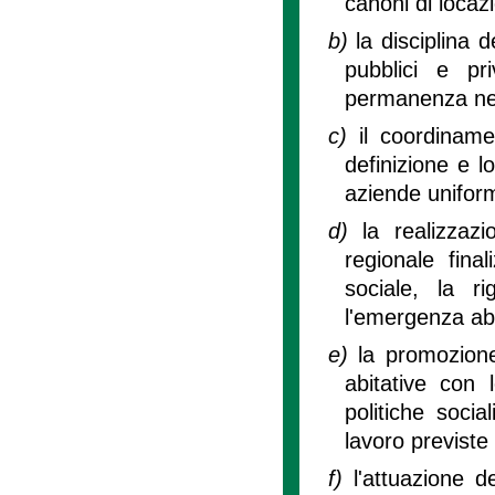
canoni di locaz
b)
la disciplina 
pubblici e pri
permanenza ne
c)
il coordiname
definizione e l
aziende uniform
d)
la realizzaz
regionale final
sociale, la r
l'emergenza abi
e)
la promozione
abitative con l
politiche socia
lavoro previste
f)
l'attuazione de