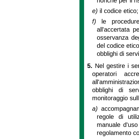
nonché per il ri
e)
il codice etico;
f)
le procedur
all'accertata p
osservanza degl
del codice etic
obblighi di serv
5.
Nel gestire i se
operatori accr
all'amministrazio
obblighi di ser
monitoraggio sull
a)
accompagnamen
regole di util
manuale d'uso d
regolamento co