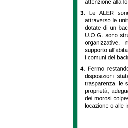
attenzione alla l
3.
Le ALER sono 
attraverso le uni
dotate di un baci
U.O.G. sono stru
organizzative, 
supporto all'abit
i comuni del bacin
4.
Fermo restando
disposizioni sta
trasparenza, le s
proprietà, adegua
dei morosi colpev
locazione o alle 