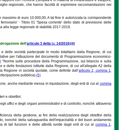
siglio regionale, che hanno facoltà di esprimere raccomandazioni nei
assimo di euro 10.000,00. A tal fine è autorizzata la corrispondente
erroviario' - Titolo 01 'Spesa corrente' dello stato di previsione delle
ta alla legge regionale di stabilità 2017-2019.
abrogazione dell'
articolo 3 della l.r. 14/2016
)
(4)
e delle società partecipate in modo totalitario dalla Regione, di cui
slative per l'attuazione del documento di Programmazione economico-
4
"Norme sulle procedure della Programmazione, sul bilancio e sulla
e delle fondazioni istituite dalla Regione, di cui all'allegato A2 della
la Regione in società quotate, come definite dall’
articolo 2, comma 1,
artecipazione pubblica).
(5)
sione, anche mediante messa in liquidazione, degli enti di cui al
comma
ri e obiettivi:
i uffici e degli organi amministrativi e di controllo, nonché attraverso
icienza della gestione, ai fini della realizzazione degli obiettivi della
rdo, nonché della salvaguardia dell'imparzialità e del buon andamento
 tali funzioni e delle attività svolte dagli enti di cui al
comma 1
,