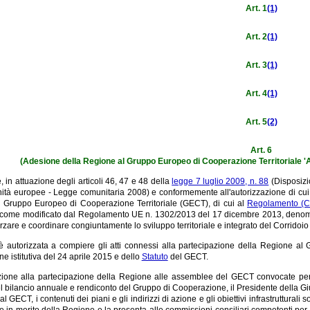
Art. 1
(1)
Art. 2
(1)
Art. 3
(1)
Art. 4
(1)
Art. 5
(2)
Art. 6
(Adesione della Regione al Gruppo Europeo di Cooperazione Territoriale 'Al
 in attuazione degli articoli 46, 47 e 48 della
legge 7 luglio 2009, n. 88
(Disposizio
ità europee - Legge comunitaria 2008) e conformemente all'autorizzazione di cui
l Gruppo Europeo di Cooperazione Territoriale (GECT), di cui al
Regolamento (C
 come modificato dal Regolamento UE n. 1302/2013 del 17 dicembre 2013, denominato
forzare e coordinare congiuntamente lo sviluppo territoriale e integrato del Corridoi
 autorizzata a compiere gli atti connessi alla partecipazione della Regione al G
 istitutiva del 24 aprile 2015 e dello
Statuto
del GECT.
zione alla partecipazione della Regione alle assemblee del GECT convocate per 
l bilancio annuale e rendiconto del Gruppo di Cooperazione, il Presidente della Giu
l GECT, i contenuti dei piani e gli indirizzi di azione e gli obiettivi infrastruttural
e in merito della Regione e la presenta alle commissioni consiliari competenti per i 