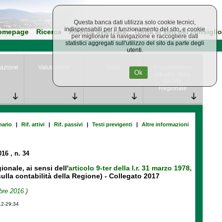
Questa banca dati utilizza solo cookie tecnici,
indispensabili per il funzionamento del sito, e cookie
omepage
Ricerca
Ricerca avanzata
Torna al sito del consiglio
per migliorare la navigazione e raccogliere dati
statistici aggregati sull'utilizzo del sito da parte degli
utenti.
azione
Valutazione
Studi
Provvedimenti
Ok
attuativi della
Giunta
Regionale
ario
|
Rif. attivi
|
Rif. passivi
|
Testi previgenti
|
Altre informazioni
016
, n. 34
onale, ai sensi dell'
articolo 9-ter della l.r. 31 marzo 1978,
lla contabilità della Regione) - Collegato 2017
bre 2016 )
12-29;34