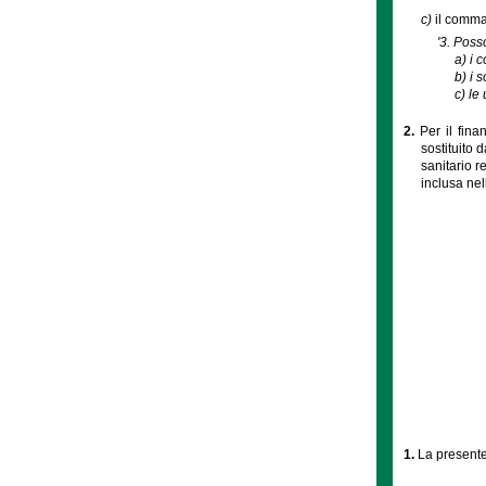
c)
il comma 
'3. Poss
a)
i c
b)
i s
c)
le 
2.
Per il fina
sostituito 
sanitario r
inclusa nel
1.
La presente