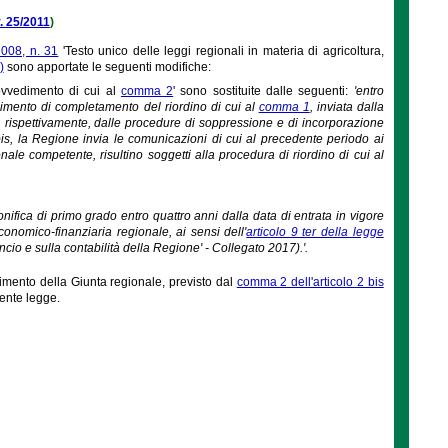
r. 25/2011
)
008, n. 31
'Testo unico delle leggi regionali in materia di agricoltura,
)
sono apportate le seguenti modifiche:
rovvedimento di cui al
comma 2
' sono sostituite dalle seguenti:
'entro
dimento di completamento del riordino di cui al
comma 1
, inviata dalla
, rispettivamente, dalle procedure di soppressione e di incorporazione
bis, la Regione invia le comunicazioni di cui al precedente periodo ai
gionale competente, risultino soggetti alla procedura di riordino di cui al
ifica di primo grado entro quattro anni dalla data di entrata in vigore
onomico-finanziaria regionale, ai sensi dell'
articolo 9 ter della legge
o e sulla contabilità della Regione' - Collegato 2017).'.
imento della Giunta regionale, previsto dal
comma 2 dell'articolo 2 bis
sente legge.