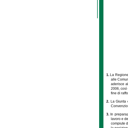
1.
La Regione,
alle Comun
aderisce a
2006, così
fine di raf
2.
La Giunta è
Convenzione
3.
In prepara
lavoro e de
compiute da
la posizion