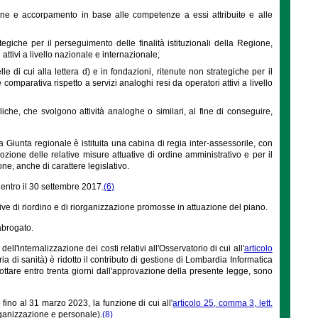
zione e accorpamento in base alle competenze a essi attribuite e alle
egiche per il perseguimento delle finalità istituzionali della Regione,
ttivi a livello nazionale e internazionale;
e di cui alla lettera d) e in fondazioni, ritenute non strategiche per il
comparativa rispetto a servizi analoghi resi da operatori attivi a livello
che, che svolgono attività analoghe o similari, al fine di conseguire,
a Giunta regionale è istituita una cabina di regia inter-assessorile, con
dozione delle relative misure attuative di ordine amministrativo e per il
ne, anche di carattere legislativo.
entro il 30 settembre 2017.
(6)
ve di riordino e di riorganizzazione promosse in attuazione del piano.
abrogato.
ni dell'internalizzazione dei costi relativi all'Osservatorio di cui all'
articolo
ia di sanità) è ridotto il contributo di gestione di Lombardia Informatica
ottare entro trenta giorni dall'approvazione della presente legge, sono
fino al 31 marzo 2023, la funzione di cui all'
articolo 25, comma 3, lett.
rganizzazione e personale).
(8)