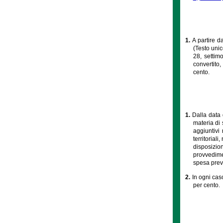
1.
A partire d
(Testo unic
28, settim
convertito,
cento.
1.
Dalla data 
materia di 
aggiuntivi 
territorial
disposizio
provvedimen
spesa previ
2.
In ogni caso
per cento.