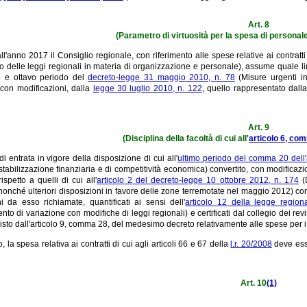
Art. 8
(Parametro di virtuosità per la spesa di personale
all'anno 2017 il Consiglio regionale, con riferimento alle spese relative ai contratti
o delle leggi regionali in materia di organizzazione e personale), assume quale lim
o e ottavo periodo del
decreto-legge 31 maggio 2010, n. 78
(Misure urgenti in
 con modificazioni, dalla
legge 30 luglio 2010, n. 122
, quello rappresentato dall
Art. 9
(Disciplina della facoltà di cui all'
articolo 6, com
di entrata in vigore della disposizione di cui all'
ultimo periodo del comma 20 dell'
stabilizzazione finanziaria e di competitività economica) convertito, con modificazi
rispetto a quelli di cui all'
articolo 2 del decreto-legge 10 ottobre 2012, n. 174
(D
i, nonché ulteriori disposizioni in favore delle zone terremotate nel maggio 2012) co
ni da esso richiamate, quantificati ai sensi dell'
articolo 12 della legge regio
to di variazione con modifiche di leggi regionali) e certificati dal collegio dei reviso
sto dall'articolo 9, comma 28, del medesimo decreto relativamente alle spese per i co
, la spesa relativa ai contratti di cui agli articoli 66 e 67 della
l.r. 20/2008
deve esse
Art. 10
(1)