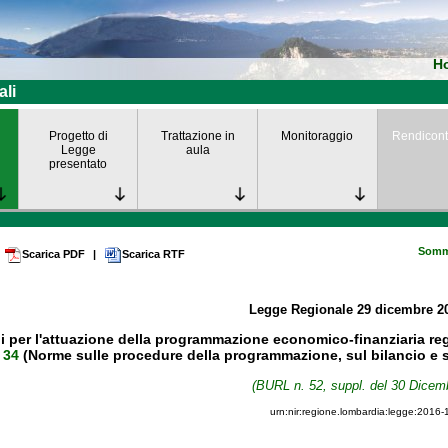
H
ali
Progetto di
Trattazione in
Monitoraggio
Rendicont
Legge
aula
presentato
Somm
Scarica PDF
|
Scarica RTF
Legge Regionale
29 dicembre 2
i per l'attuazione della programmazione economico-finanziaria regi
 34
(Norme sulle procedure della programmazione, sul bilancio e su
(BURL n. 52, suppl. del 30 Dicem
urn:nir:regione.lombardia:legge:2016-