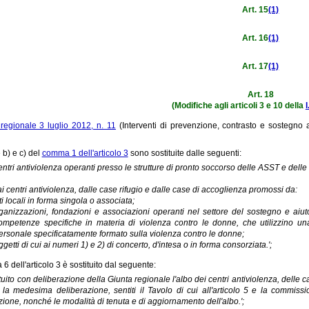
Art. 15
(1)
Art. 16
(1)
Art. 17
(1)
Art. 18
(Modifiche agli articoli 3 e 10 della
l
regionale 3 luglio 2012, n. 11
(Interventi di prevenzione, contrasto e sostegno a
e b) e c) del
comma 1 dell'articolo 3
sono sostituite dalle seguenti:
centri antiviolenza operanti presso le strutture di pronto soccorso delle ASST e del
ai centri antiviolenza, dalle case rifugio e dalle case di accoglienza promossi da:
ti locali in forma singola o associata;
ganizzazioni, fondazioni e associazioni operanti nel settore del sostegno e aiu
ompetenze specifiche in materia di violenza contro le donne, che utilizzino u
ersonale specificatamente formato sulla violenza contro le donne;
getti di cui ai numeri 1) e 2) di concerto, d'intesa o in forma consorziata.';
6 dell'articolo 3 è sostituito dal seguente:
stituito con deliberazione della Giunta regionale l'albo dei centri antiviolenza, delle 
la medesima deliberazione, sentiti il Tavolo di cui all'articolo 5 e la commissi
izione, nonché le modalità di tenuta e di aggiornamento dell'albo.';