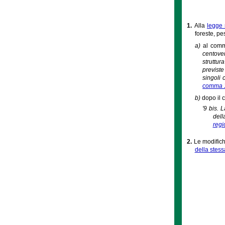
1.
Alla
legge 
foreste, pe
a)
al comm
centoven
struttur
previste
singoli 
comma 
b)
dopo il 
'9 bis. 
dell
regi
2.
Le modific
della stess