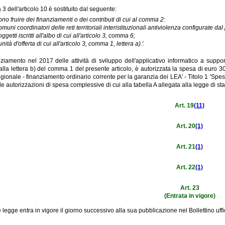
3 dell'articolo 10 è sostituito dal seguente:
ono fruire dei finanziamenti o dei contributi di cui al comma 2:
omuni coordinatori delle reti territoriali interistituzionali antiviolenza configurate dal
oggetti iscritti all'albo di cui all'articolo 3, comma 6;
unità d'offerta di cui all'articolo 3, comma 1, lettera a).'.
nziamento nel 2017 delle attività di sviluppo dell'applicativo informatico a suppor
dalla lettera b) del comma 1 del presente articolo, è autorizzata la spesa di euro 
egionale - finanziamento ordinario corrente per la garanzia dei LEA' - Titolo 1 'Spes
le autorizzazioni di spesa complessive di cui alla tabella A allegata alla legge di st
Art. 19
(11)
Art. 20
(1)
Art. 21
(1)
Art. 22
(1)
Art. 23
(Entrata in vigore)
 legge entra in vigore il giorno successivo alla sua pubblicazione nel Bollettino uf