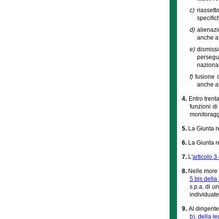
c)
riassett
specifich
d)
alienazi
anche a 
e)
dismissi
persegui
nazional
f)
fusione 
anche at
4.
Entro trent
funzioni d
monitoraggi
5.
La Giunta r
6.
La Giunta r
7.
L'
articolo 
8.
Nelle more 
5 bis dell
s.p.a. di u
individuate
9.
Al dirigent
b), della l