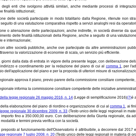
o degli enti che svolgono attività similari, anche mediante processi di integra
e finalità istituzionali;
one delle società partecipate in modo totalitario dalla Regione, ritenute non strat
seguito di una valutazione comparativa rispetto a servizi analoghi resi da operatori a
one o alienazione delle partecipazioni, anche indirette, in società diverse da quell
mento delle finalità istituzionali della Regione, anche a seguito di una valutazione 
e e internazionale;
con altre società pubbliche, anche ove partecipate da altre amministrazioni pubbli
traverso la valorizzazione di economie di scala, un servizio più efficiente.
a giorni dalla data di entrata in vigore della presente legge, con deliberazione dell
i indirizzo e coordinamento per la redazione del piano di cui al
comma 1
, per l'a
o dell'applicazione del piano e per la proposta di ulteriori misure di razionalizzazio
egionale approva il piano, previo parere della commissione consiliare competente, 
egionale informa la commissione consiliare competente delle iniziative amministrati
3 della legge regionale 26 maggio 2016, n. 14
(Legge di semplificazione 2016)
(7)
è 
della elaborazione del piano di riordino e organizzazione di cui al
comma 1
, ai fi
a legge regionale 30 dicembre 2009, n. 33
(Testo unico delle leggi regionali in mater
n importo fino a 350.000,00 euro. Con deliberazione della Giunta regionale, da ad
 modalità e termini previa verifica con la società.
e preposto al funzionamento dell'Osservatorio è attribuibile, a decorrere dal 2017 e 
egge regionale 7 luglio 2008, n. 20
(Testo unico delle leggi regionali in materia di o