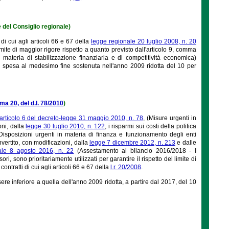
 del Consiglio regionale)
 di cui agli articoli 66 e 67 della
legge regionale 20 luglio 2008, n. 20
ite di maggior rigore rispetto a quanto previsto dall'articolo 9, comma
 materia di stabilizzazione finanziaria e di competitività economica)
a spesa al medesimo fine sostenuta nell'anno 2009 ridotta del 10 per
ma 20, del d.l. 78/2010
)
articolo 6 del decreto-legge 31 maggio 2010, n. 78
, (Misure urgenti in
oni, dalla
legge 30 luglio 2010, n. 122
, i risparmi sui costi della politica
isposizioni urgenti in materia di finanza e funzionamento degli enti
nvertito, con modificazioni, dalla
legge 7 dicembre 2012, n. 213
e dalle
nale 8 agosto 2016, n. 22
(Assestamento al bilancio 2016/2018 - I
ri, sono prioritariamente utilizzati per garantire il rispetto del limite di
ntratti di cui agli articoli 66 e 67 della
l.r. 20/2008
.
re inferiore a quella dell'anno 2009 ridotta, a partire dal 2017, del 10