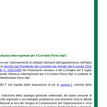
leanza Interregionale per il Corridoio Reno-Alpi')
ni per l'adempimento di obblighi derivanti dall'appartenenza dell'Italia
 al
decreto del Presidente del Consiglio dei ministri del 9 agosto 2016
E) n. 1082/2006
del Parlamento europeo e del Consiglio del 5 luglio
 'Alleanza Interregionale per il Corridoio Reno-Alpi' e costituito al
o Multimodale Reno Alpi.
ECT, nel rispetto delle disposizioni di cui al
comma 1
, nonché della
l'adozione della strategia generale settennale, del piano annuale di
nta regionale o suo delegato predispone una relazione circa le attività
i sottoposti ai soci del Gruppo di Cooperazione per l'approvazione e circa
rapporti con l'Unione Europea e in materia di infrastrutture e trasporti,