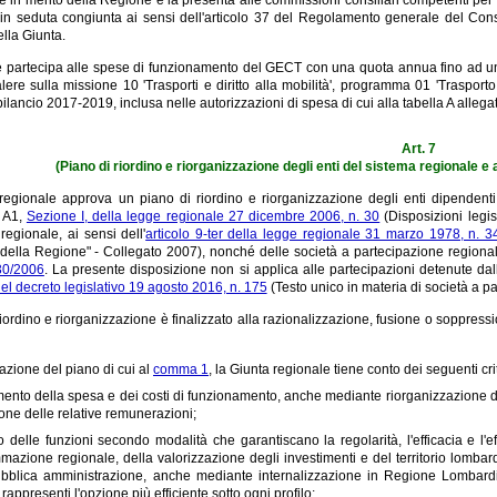
in seduta congiunta ai sensi dell'articolo 37 del Regolamento generale del Con
ella Giunta.
partecipa alle spese di funzionamento del GECT con una quota annua fino ad un m
ere sulla missione 10 'Trasporti e diritto alla mobilità', programma 01 'Trasporto f
ilancio 2017-2019, inclusa nelle autorizzazioni di spesa di cui alla tabella A allega
Art. 7
(Piano di riordino e riorganizzazione degli enti del sistema regionale e 
regionale approva un piano di riordino e riorganizzazione degli enti dipendenti 
o A1,
Sezione I, della legge regionale 27 dicembre 2006, n. 30
(Disposizioni legi
 regionale, ai sensi dell'
articolo 9-ter della legge regionale 31 marzo 1978, n. 3
 della Regione" - Collegato 2007), nonché delle società a partecipazione regionale 
 30/2006
. La presente disposizione non si applica alle partecipazioni detenute dal
 del decreto legislativo 19 agosto 2016, n. 175
(Testo unico in materia di società a p
 riordino e riorganizzazione è finalizzato alla razionalizzazione, fusione o soppres
razione del piano di cui al
comma 1
, la Giunta regionale tiene conto dei seguenti crite
ento della spesa e dei costi di funzionamento, anche mediante riorganizzazione degl
ione delle relative remunerazioni;
o delle funzioni secondo modalità che garantiscano la regolarità, l'efficacia e l'eff
azione regionale, della valorizzazione degli investimenti e del territorio lomba
bblica amministrazione, anche mediante internalizzazione in Regione Lombardia di
rappresenti l'opzione più efficiente sotto ogni profilo;