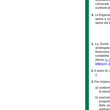
convocate 
confronti d
4.
La Regione 
spesa a val
spese del b
1.
La Giunta 
all'allegat
finanziaria
contabilità
stessa
l.r.
lettera p),
2.
Il piano di
1
.
3.
Per l'elabo
a)
contenim
la riduz
b)
esercizi
programm
della pu
laddove 