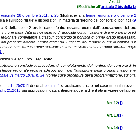
Art. 11
(Modifiche all’
articolo 2 bis della l.
regionale 28 dicembre 2011, n. 25
(Modifiche alla
legge regionale 5 dicembre 2
sca e sviluppo rurale' e disposizioni in materia di riordino dei consorzi di bonifica)
(9
a 3 dell'articolo 2 bis le parole 'entro novanta giorni dall'approvazione del p
ti giorni dalla data di ricevimento di apposita comunicazione di avvio del proce
a regionale competente a ciascun consorzio di bonifica di primo grado interessato
 dal presente articolo. Fermo restando il rispetto del termine di cui al comma 9 
consorzi che, all'esito delle verifiche di volta in volta effettuate dalla struttura re
1
.'
;
comma 9 è aggiunto il seguente:
La Regione conclude le procedure di completamento del riordino dei consorzi di bon
a legge regionale recante (Disposizioni per l'attuazione della programmazione ec
onale 31 marzo 1978, n. 34
'Norme sulle procedure della programmazione, sul bilanci
he alla
l.r. 25/2011
di cui al
comma 1
si applicano anche nel caso in cui il provved
a l.r. 25/2011
, sia approvato in data anteriore a quella di entrata in vigore della pre
Art. 12
(1)
Art. 13
(1)
Art. 14
(1)