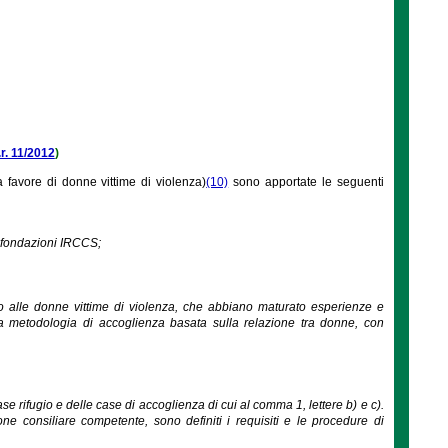
.r. 11/2012
)
 favore di donne vittime di violenza)
(10)
sono apportate le seguenti
le fondazioni IRCCS;
to alle donne vittime di violenza, che abbiano maturato esperienze e
na metodologia di accoglienza basata sulla relazione tra donne, con
case rifugio e delle case di accoglienza di cui al comma 1, lettere b) e c).
one consiliare competente, sono definiti i requisiti e le procedure di