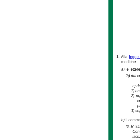
1.
Alla
legge 
modiche:
a)
le letter
'b) dai 
c) d
1)
en
2)
or
c
p
3)
sog
b)
il comma 
'6. E' i
Con 
iscr