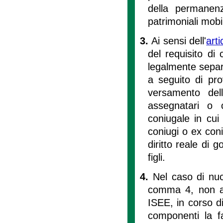
della permanenz
patrimoniali mobil
3.
Ai sensi dell'
art
del requisito di
legalmente separa
a seguito di prov
versamento del
assegnatari o 
coniugale in cui
coniugi o ex coniu
diritto reale di 
figli.
4.
Nel caso di nucl
comma 4, non anc
ISEE, in corso di
componenti la f