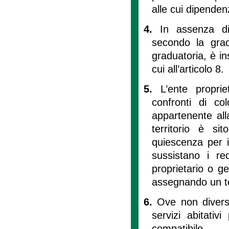
alle cui dipenden
4.
In assenza di
secondo la grad
graduatoria, è ins
cui all’articolo 8.
5.
L’ente propri
confronti di co
appartenente all
territorio è si
quiescenza per i
sussistano i req
proprietario o ges
assegnando un te
6.
Ove non diversa
servizi abitativ
compatibile.