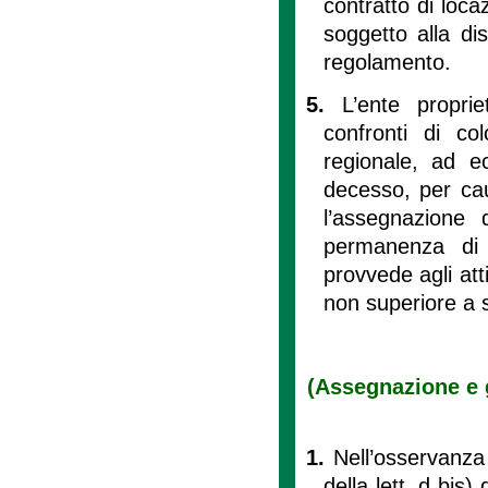
contratto di loca
soggetto alla dis
regolamento.
5.
L’ente propri
confronti di co
regionale, ad e
decesso, per caus
l’assegnazione d
permanenza di c
provvede agli att
non superiore a 
(Assegnazione e g
1.
Nell’osservanza
della lett. d bis)