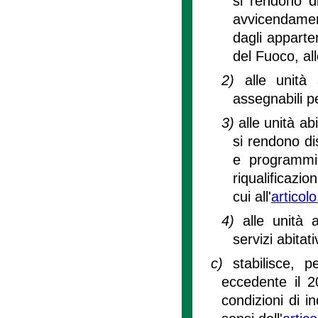
si rendono di
avvicendament
dagli apparten
del Fuoco, al
2)
alle unità 
assegnabili p
3)
alle unità ab
si rendono dis
e programmi 
riqualificazio
cui all'
articol
4)
alle unità 
servizi abitati
c)
stabilisce, 
eccedente il 2
condizioni di i