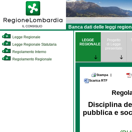
Banca dati delle leggi region
Legge Regionale
LEGGE
Progetto
REGIONALE
di Legge
Legge Regionale Statutaria
presentato
Regolamento Interno
Regolamento Regionale
Stampa
|
Scarica RTF
Regol
Disciplina de
pubblica e soc