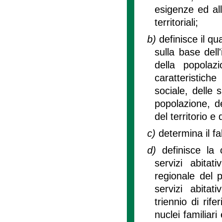
esigenze ed all
territoriali;
b)
definisce il qu
sulla base del
della popolaz
caratteristich
sociale, delle sp
popolazione, del
del territorio e
c)
determina il f
d)
definisce la
servizi abitati
regionale del p
servizi abitati
triennio di ri
nuclei familiari