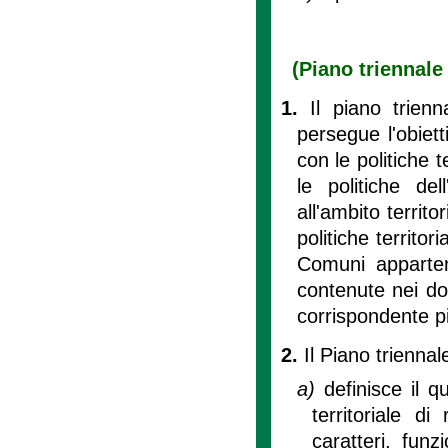
(Piano triennale 
1.
Il piano trienna
persegue l'obietti
con le politiche t
le politiche de
all'ambito territo
politiche territor
Comuni appartene
contenute nei doc
corrispondente pia
2.
Il Piano triennale
a)
definisce il q
territoriale di
caratteri, funz