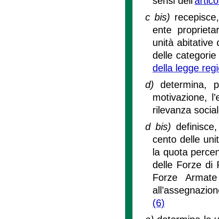
sensi dell'
artic
c bis)
recepisce
ente proprieta
unità abitative
delle categorie 
della legge reg
d)
determina, 
motivazione, l’
rilevanza social
d bis)
definisce
cento delle unit
la quota percen
delle Forze di 
Forze Armate 
all’assegnazion
(6)