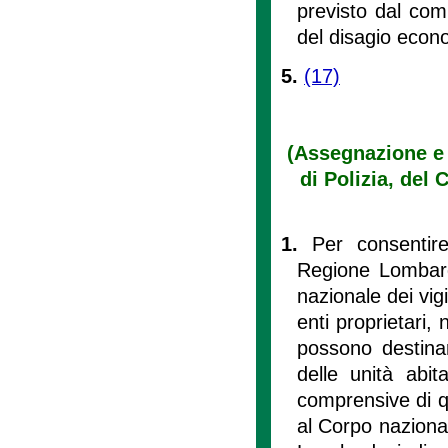
previsto dal comm
del disagio econo
5.
(17)
(Assegnazione e g
di Polizia, del 
1.
Per consentir
Regione Lombardi
nazionale dei vigi
enti proprietari, 
possono destina
delle unità abit
comprensive di qu
al Corpo nazional