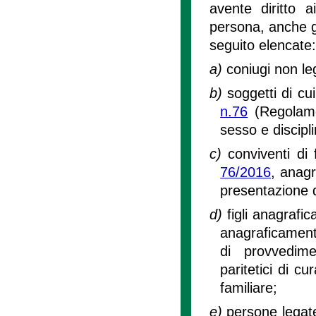
avente diritto a
persona, anche g
seguito elencate:
a)
coniugi non le
b)
soggetti di cui 
n.76
(Regolamen
sesso e discipl
c)
conviventi di 
76/2016
, anagr
presentazione 
d)
figli anagrafi
anagraficamente
di provvedime
paritetici di cu
familiare;
e)
persone legate 