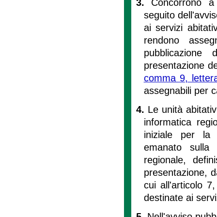
3.
Concorrono a 
seguito dell'avvis
ai servizi abitat
rendono assegn
pubblicazione
presentazione de
comma 9, lettera 
assegnabili per c
4.
Le unità abitati
informatica regi
iniziale per la
emanato sulla 
regionale, defi
presentazione, da
cui all'articolo 
destinate ai serviz
5.
Nell'avviso pubbl