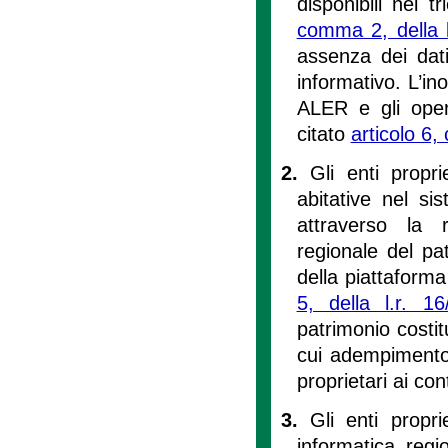
disponibili nel t
comma 2, della l
assenza dei dati
informativo. L’i
ALER e gli opera
citato
articolo 6,
2.
Gli enti propri
abitative nel sis
attraverso la 
regionale del pa
della piattaforma
5, della l.r. 16
patrimonio costit
cui adempimento 
proprietari ai cont
3.
Gli enti propri
informatica regi