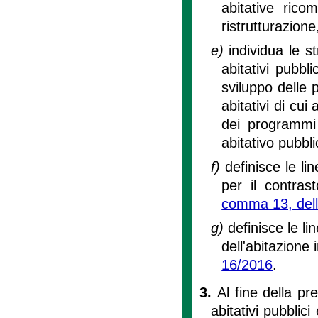
abitative rico
ristrutturazione
e)
individua le st
abitativi pubbli
sviluppo delle p
abitativi di cui a
dei programmi 
abitativo pubblic
f)
definisce le li
per il contrast
comma 13, della
g)
definisce le l
dell'abitazione 
16/2016
.
3.
Al fine della pr
abitativi pubblic