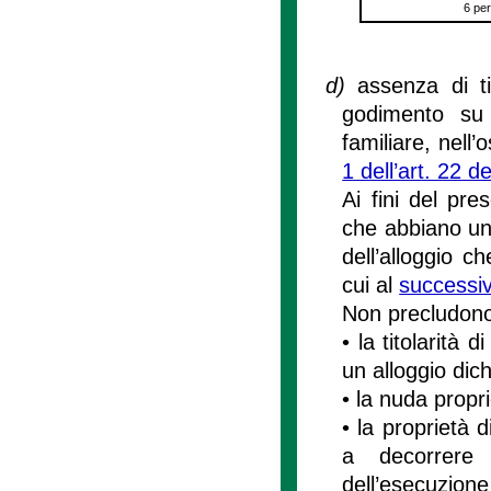
6 pe
d)
assenza di tit
godimento su 
familiare, nell
1 dell’art. 22 
Ai fini del pre
che abbiano una
dell’alloggio c
cui al
successiv
Non precludono l
• la titolarità d
un alloggio dic
• la nuda propri
• la proprietà 
a decorrere 
dell’esecuzione 