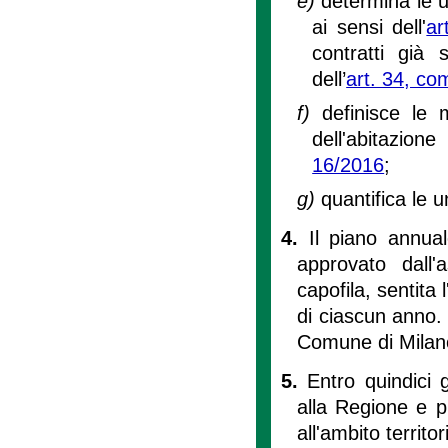
e)
determina le un
ai sensi dell'
ar
contratti già s
dell’
art. 34, co
f)
definisce le
dell'abitazion
16/2016
;
g)
quantifica le 
4.
Il piano annuale
approvato dall
capofila, sentita
di ciascun anno. 
Comune di Milano 
5.
Entro quindici 
alla Regione e pu
all'ambito territo