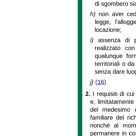
di sgombero sia
h)
non aver cedu
legge, l'allo
locazione;
i)
assenza di p
realizzato co
qualunque form
territoriali o d
senza dare luog
j)
(16)
2.
I requisiti di cu
e, limitatamente 
del medesimo c
familiare del ri
nonché al momen
permanere in cost