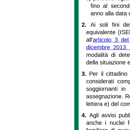
fino al secon
anno alla data
2.
Ai soli fini d
equivalente (ISEE
all'
articolo 3 de
dicembre 2013,
modalità di dete
della situazione
3.
Per il cittadi
considerati comp
soggiornanti in
assegnazione. Res
lettera e) del c
4.
Agli avvisi pubbl
anche i nuclei f