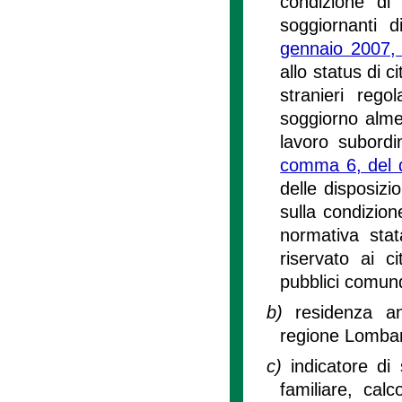
condizione di 
soggiornanti 
gennaio 2007,
allo status di c
stranieri reg
soggiorno alme
lavoro subordi
comma 6, del de
delle disposizi
sulla condizion
normativa stat
riservato ai cit
pubblici comun
b)
residenza an
regione Lombar
c)
indicatore di
familiare, calc