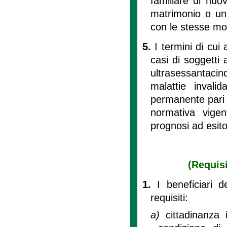
familiare di nuo
matrimonio o uni
con le stesse mod
5.
I termini di cui
casi di soggetti 
ultrasessantacin
malattie invali
permanente pari o
normativa vige
prognosi ad esito
(Requisi
1.
I beneficiari d
requisiti:
a)
cittadinanza