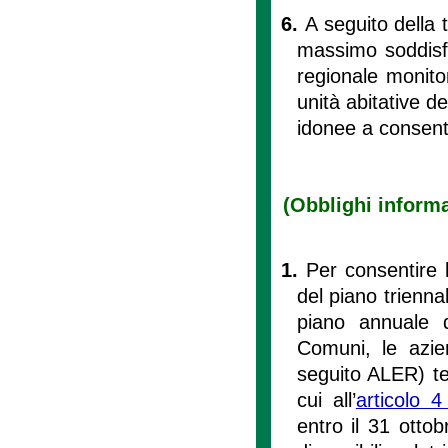
6.
A seguito della 
massimo soddisfa
regionale monitor
unità abitative de
idonee a consenti
(Obblighi informat
1.
Per consentire l
del piano triennal
piano annuale de
Comuni, le azien
seguito ALER) ter
cui all’
articolo 4
entro il 31 ottob