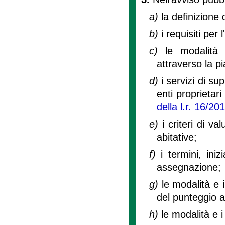
a)
la definizione 
b)
i requisiti per 
c)
le modalità
attraverso la p
d)
i servizi di s
enti proprietari
della l.r. 16/20
e)
i criteri di v
abitative;
f)
i termini, ini
assegnazione;
g)
le modalità e i
del punteggio a
h)
le modalità e i