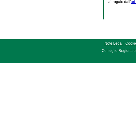
abrogato dall'
art
Note Legali
Cookie
Consiglio Regionale 