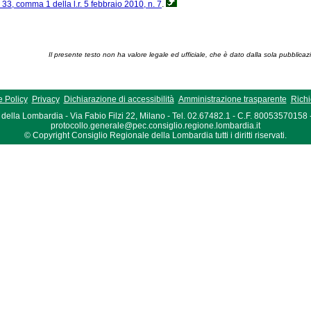
. 33, comma 1 della l.r. 5 febbraio 2010, n. 7
.
Il presente testo non ha valore legale ed ufficiale, che è dato dalla sola pubblicaz
 Policy
Privacy
Dichiarazione di accessibilità
Amministrazione trasparente
Richi
della Lombardia - Via Fabio Filzi 22, Milano - Tel. 02.67482.1 - C.F. 80053570158
protocollo.generale@pec.consiglio.regione.lombardia.it
© Copyright Consiglio Regionale della Lombardia tutti i diritti riservati.