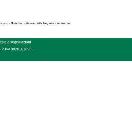
ione sul Bollettino ufficiale della Regione Lombardia
este e segnalazioni
 - P. IVA 09201010965