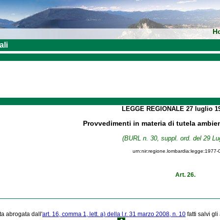
H
ali
LEGGE REGIONALE
27 luglio 
Provvedimenti in materia di tutela ambie
(BURL n. 30, suppl. ord. del 29 Lu
urn:nir:regione.lombardia:legge:1977-
Art. 26.
ta abrogata dall'
art. 16, comma 1, lett. a) della l.r. 31 marzo 2008, n. 10
fatti salvi gli