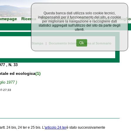
Questa banca dati utilizza solo cookie tecnici,
indispensabili per il funzionamento del sito, e cookie
omepage
Ricerca
Ricerca avanzata
Torna al sito del consiglio
per migliorare la navigazione e raccogliere dati
statistici aggregati sull'utilizzo del sito da parte degli
utenti.
Ok
Stampa
|
Documento Intero
|
Torna al Sommario
1977
, N. 33
ntale ed ecologica
(1)
glio 1977 )
07-27;33
 artt. 24 bis, 24 ter e 25 bis. L'
articolo 24 ter
è stato successivamente