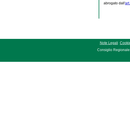
abrogato dall'
art
Note Legali
Cookie
Consiglio Regionale 