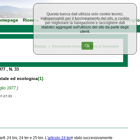
Questa banca dati utilizza solo cookie tecnici,
indispensabili per il funzionamento del sito, e cookie
omepage
Ricerca
Ricerca avanzata
Torna al sito del consiglio
per migliorare la navigazione e raccogliere dati
statistici aggregati sull'utilizzo del sito da parte degli
utenti.
Ok
Stampa
|
Documento Intero
|
Torna al Sommario
1977
, N. 33
ntale ed ecologica
(1)
glio 1977 )
07-27;33
 artt. 24 bis, 24 ter e 25 bis. L'
articolo 24 ter
è stato successivamente