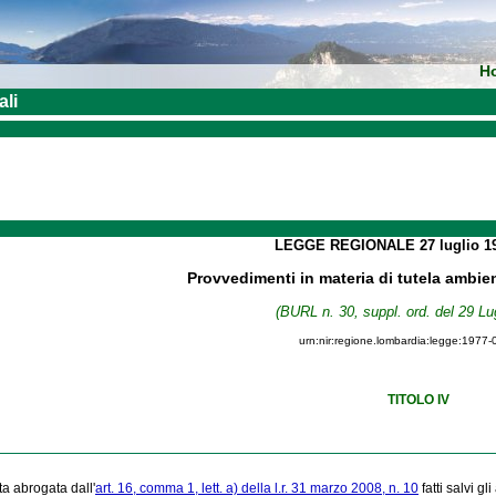
H
ali
LEGGE REGIONALE
27 luglio 
Provvedimenti in materia di tutela ambie
(BURL n. 30, suppl. ord. del 29 Lu
urn:nir:regione.lombardia:legge:1977-
TITOLO IV
ta abrogata dall'
art. 16, comma 1, lett. a) della l.r. 31 marzo 2008, n. 10
fatti salvi gli