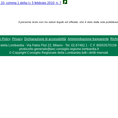
. 33, comma 1 della l.r. 5 febbraio 2010, n. 7
.
Il presente testo non ha valore legale ed ufficiale, che è dato dalla sola pubblicaz
 Policy
Privacy
Dichiarazione di accessibilità
Amministrazione trasparente
Richi
della Lombardia - Via Fabio Filzi 22, Milano - Tel. 02.67482.1 - C.F. 80053570158
protocollo.generale@pec.consiglio.regione.lombardia.it
© Copyright Consiglio Regionale della Lombardia tutti i diritti riservati.