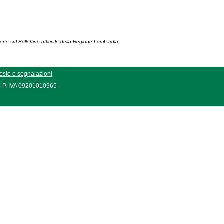
ione sul Bollettino ufficiale della Regione Lombardia
este e segnalazioni
 - P. IVA 09201010965