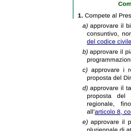
Com
1.
Compete al Pres
a)
approvare il bi
consuntivo, nonc
del codice civil
b)
approvare il pi
programmazione 
c)
approvare i r
proposta del Di
d)
approvare il ta
proposta del 
regionale, fin
all’
articolo 8, 
e)
approvare il 
pluriennale di a