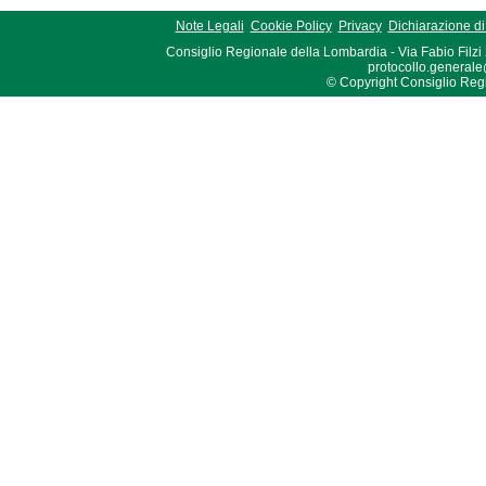
Note Legali
Cookie Policy
Privacy
Dichiarazione di 
Consiglio Regionale della Lombardia - Via Fabio Filzi
protocollo.generale
© Copyright Consiglio Region