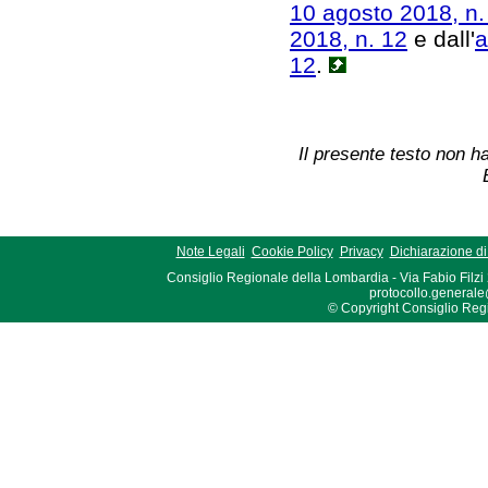
10 agosto 2018, n.
2018, n. 12
e dall'
a
12
.
Il presente testo non ha
Note Legali
Cookie Policy
Privacy
Dichiarazione di 
Consiglio Regionale della Lombardia - Via Fabio Filzi
protocollo.generale
© Copyright Consiglio Region