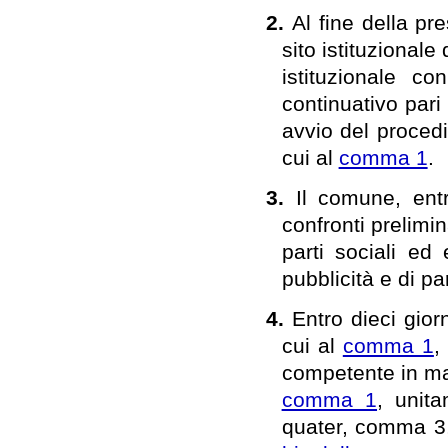
2.
Al fine della pr
sito istituzional
istituzionale c
continuativo pari
avvio del procedi
cui al
comma 1
.
3.
Il comune, ent
confronti prelimin
parti sociali ed
pubblicità e di pa
4.
Entro dieci gior
cui al
comma 1
,
competente in mate
comma 1
, unita
quater, comma 3, 