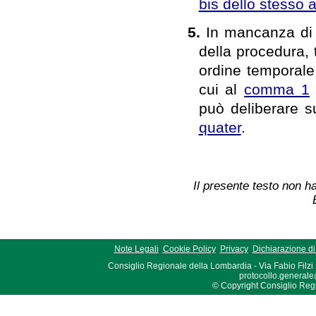
bis dello stesso a
5.
In mancanza di o
della procedura, 
ordine temporale,
cui al
comma 1
può deliberare su
quater
.
Il presente testo non ha
Note Legali
Cookie Policy
Privacy
Dichiarazione di 
Consiglio Regionale della Lombardia - Via Fabio Filzi
protocollo.generale
© Copyright Consiglio Region