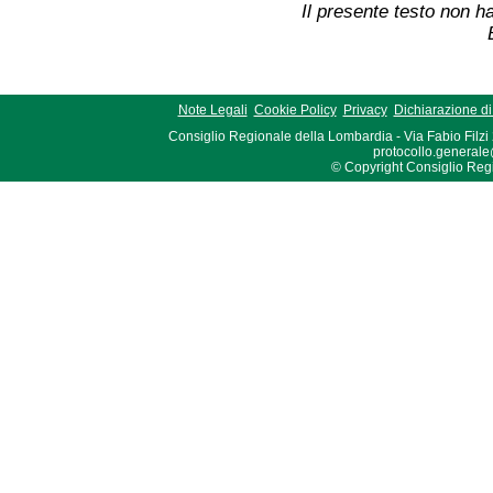
Il presente testo non ha
Note Legali
Cookie Policy
Privacy
Dichiarazione di 
Consiglio Regionale della Lombardia - Via Fabio Filzi
protocollo.generale
© Copyright Consiglio Region