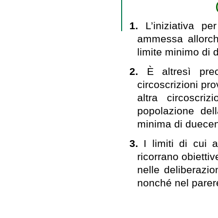
1.
L’iniziativa p
ammessa allorch
limite minimo di 
2.
È altresì prec
circoscrizioni pro
altra circoscri
popolazione dell
minima di duecent
3.
I limiti di cu
ricorrano obiettiv
nelle deliberazio
nonché nel parer