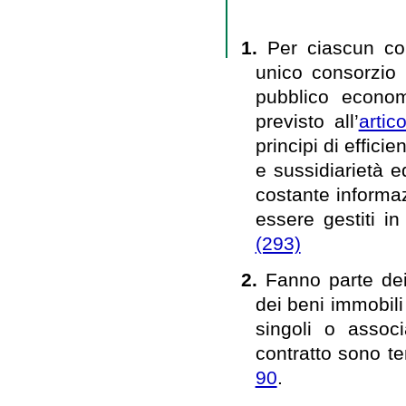
1.
Per ciascun com
unico consorzio 
pubblico econom
previsto all’
arti
principi di effici
e sussidiarietà e
costante informaz
essere gestiti i
(293)
2.
Fanno parte dei 
dei beni immobili
singoli o assoc
contratto sono ten
90
.