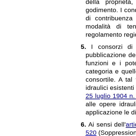
della proprietà,
godimento. I cond
di contribuenza 
modalità di ten
regolamento regi
5.
I consorzi di
pubblicazione del
funzioni e i pot
categoria e quel
consortile. A ta
idraulici esistenti
25 luglio 1904 n.
alle opere idrau
applicazione le di
6.
Ai sensi dell'
art
520
(Soppressione 