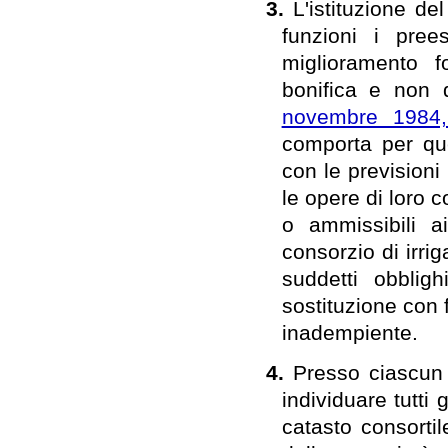
3.
L'istituzione d
funzioni i pree
miglioramento f
bonifica e non d
novembre 1984,
comporta per que
con le previsioni
le opere di loro
o ammissibili ai
consorzio di irri
suddetti obbligh
sostituzione con 
inadempiente.
4.
Presso ciascun c
individuare tutti 
catasto consortil