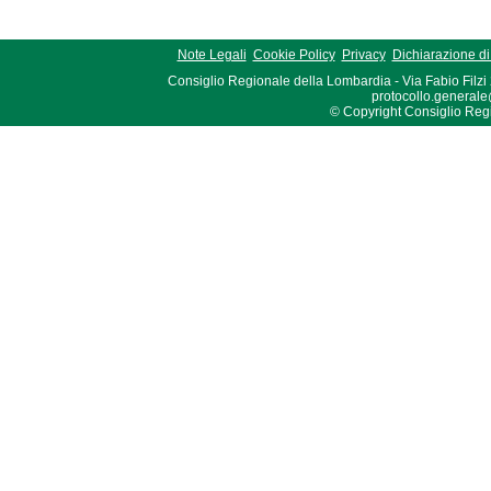
Note Legali
Cookie Policy
Privacy
Dichiarazione di 
Consiglio Regionale della Lombardia - Via Fabio Filzi
protocollo.generale
© Copyright Consiglio Region