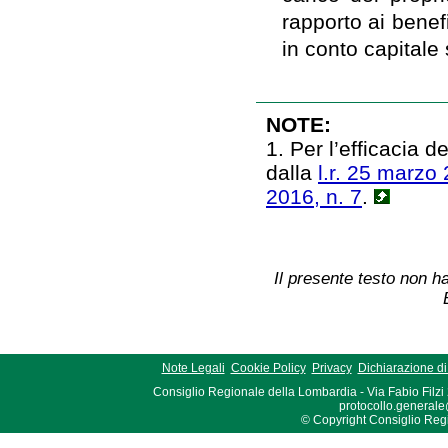
rapporto ai benef
in conto capitale
NOTE:
1. Per l’efficacia 
dalla
l.r. 25 marzo 
2016, n. 7
.
Il presente testo non ha
Note Legali
Cookie Policy
Privacy
Dichiarazione di 
Consiglio Regionale della Lombardia - Via Fabio Filzi
protocollo.generale
© Copyright Consiglio Region