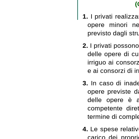
(
1.
I privati realizz
opere minori ne
previsto dagli str
2.
I privati posson
delle opere di cu
irriguo ai consor
e ai consorzi di i
3.
In caso di inad
opere previste da
delle opere è a
competente diret
termine di comple
4.
Le spese relativ
carico dei propri