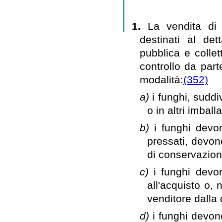
1.
La vendita di 
destinati al det
pubblica e collet
controllo da par
modalità:
(352)
a)
i funghi, sudd
o in altri imbal
b)
i funghi devo
pressati, devono
di conservazione
c)
i funghi devo
all'acquisto o, 
venditore dalla q
d)
i funghi devon