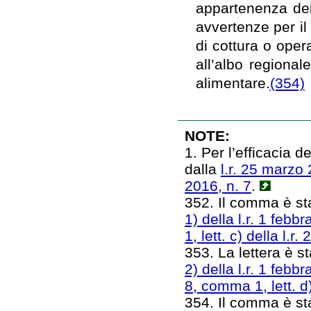
appartenenza dei 
avvertenze per i
di cottura o opera
all’albo regional
alimentare.
(354)
NOTE:
1. Per l’efficacia 
dalla
l.r. 25 marzo 
2016, n. 7
.
352. Il comma è sta
1) della l.r. 1 febb
1, lett. c) della l.
353. La lettera è sta
2) della l.r. 1 febb
8, comma 1, lett. d
354. Il comma è sta