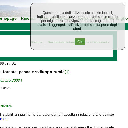
Questa banca dati utilizza solo cookie tecnici,
indispensabili per il funzionamento del sito, e cookie
omepage
Ricerca
Ricerca avanzata
Torna al sito del consiglio
per migliorare la navigazione e raccogliere dati
statistici aggregati sull'utilizzo del sito da parte degli
utenti.
Ok
Stampa
|
Documento Intero
|
Torna al Sommario
008
, n. 31
a, foreste, pesca e sviluppo rurale
(1)
icembre 2008 )
12-05;31
 divieti)
iodi stabiliti annualmente dai calendari di raccolta in relazione alle usanze
/1985
.
o scavo con attrezzi quali vanghetto o zappetta, di non oltre 4,5 centimetri