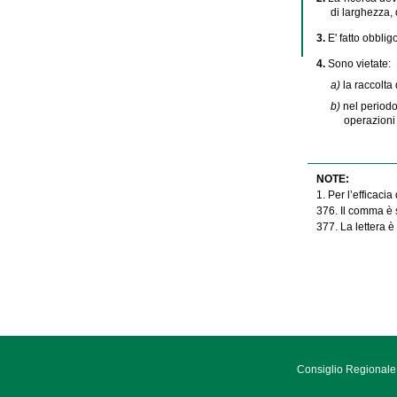
di larghezza, 
3.
E' fatto obblig
4.
Sono vietate:
a)
la raccolta
b)
nel periodo
operazioni 
NOTE:
1. Per l’efficaci
376. Il comma è st
377. La lettera è 
Consiglio Regionale 