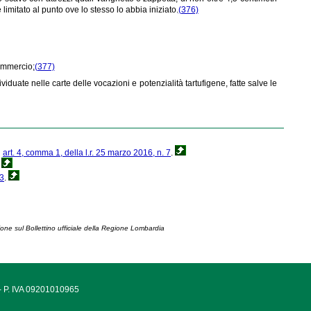
imitato al punto ove lo stesso lo abbia iniziato.
(376)
commercio;
(377)
viduate nelle carte delle vocazioni e potenzialità tartufigene, fatte salve le
i
art. 4, comma 1, della l.r. 25 marzo 2016, n. 7
.
.
 3
.
ione sul Bollettino ufficiale della Regione Lombardia
 - P. IVA 09201010965