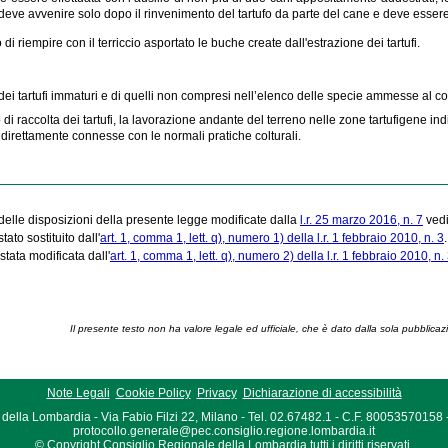
deve avvenire solo dopo il rinvenimento del tartufo da parte del cane e deve essere l
o di riempire con il terriccio asportato le buche create dall'estrazione dei tartufi.
 dei tartufi immaturi e di quelli non compresi nell’elenco delle specie ammesse al 
 di raccolta dei tartufi, la lavorazione andante del terreno nelle zone tartufigene indi
direttamente connesse con le normali pratiche colturali.
a delle disposizioni della presente legge modificate dalla
l.r. 25 marzo 2016, n. 7
ved
ato sostituito dall'
art. 1, comma 1, lett. q), numero 1) della l.r. 1 febbraio 2010, n. 3
stata modificata dall'
art. 1, comma 1, lett. q), numero 2) della l.r. 1 febbraio 2010, n.
Il presente testo non ha valore legale ed ufficiale, che è dato dalla sola pubblicaz
Note Legali
Cookie Policy
Privacy
Dichiarazione di accessibilità
della Lombardia - Via Fabio Filzi 22, Milano - Tel. 02.67482.1 - C.F. 80053570158
protocollo.generale@pec.consiglio.regione.lombardia.it
© Copyright Consiglio Regionale della Lombardia tutti i diritti riservati.