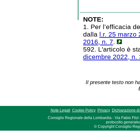
NOTE:
1. Per l’efficacia 
dalla
l.r. 25 marzo 
2016, n. 7
.
592. L'articolo è st
dicembre 2022, n.
Il presente testo non ha
Note Legali
Cookie Policy
Privacy
Dichiarazione di 
Consiglio Regionale della Lombardia - Via Fabio Filzi
protocollo.generale
© Copyright Consiglio Region