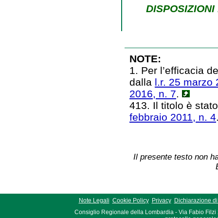
DISPOSIZION
NOTE:
1. Per l’efficacia 
dalla
l.r. 25 marzo 
2016, n. 7
.
413. Il titolo è stat
febbraio 2011, n. 4
Il presente testo non ha
Note Legali
Cookie Policy
Privacy
Dichiarazione di 
Consiglio Regionale della Lombardia - Via Fabio Filzi