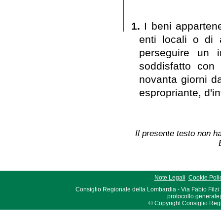
1.
I beni appartene
enti locali o di
perseguire un i
soddisfatto con 
novanta giorni da
espropriante, d'in
Il presente testo non ha
Note Legali
Cookie Poli
Consiglio Regionale della Lombardia - Via Fabio Filzi
protocollo.generale
© Copyright Consiglio Region