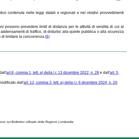
stico contenuta nelle leggi statali e regionali e nei relativi provvedimenti
i possono prevedere limiti di distanza per le attività di vendita di cui al
addensamenti di traffico, di disturbo alla quiete pubblica o alla sicurezza
di limitare la concorrenza.
(6)
all'
art.8, comma 1, lett. a) della l.r. 13 dicembre 2022, n. 28
e dall'
art. 5,
dificato dall'
art. 12, comma 3, lett. a) della l.r. 6 dicembre 2024, n. 20
.
ione sul Bollettino ufficiale della Regione Lombardia