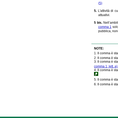
(5)
5.
L'attività di 
attuativi.
5 bis.
Nell’ambi
comma 1
solo
pubblica, non
NOTE:
1. Il comma è sta
2. Il comma è sta
3. Il comma è sta
comma 1, lett. a) 
4. Il comma è sta
5. Il comma è sta
6. Il comma è sta