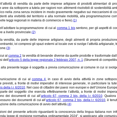
ell’attività di vendita da parte delle imprese artigiane di prodotti alimentari di
e aree da sottoporre a tutela per ragioni non altrimenti risolvibili di sostenibilità a
blico nella zona senza incidere in modo gravemente negativo sui meccanismi di contr
sidenti alla vivibilità del territorio e alla normale mobilità, alla programmazione com
elle leggi regionali in materia di commercio e fiere).
(1)
ell’adottare la programmazione di cui al
comma 1 bis
sentono, per gli aspetti di c
e a livello provinciale.
(2)
 la vendita, da parte delle imprese artigiane, degli alimenti di propria produzio
 entrambi, ivi compresi gli spazi esterni al locale ove si svolge l’attività artigianale,
ione.
(3)
 cui al
comma 2
la vendita di bevande diverse da quelle prodotte e trasformate dall'i
i dell'
articolo 5 della legge regionale 2 febbraio 2007, n. 1
(Strumenti di competitivi
cui alla presente legge è soggetta a previa comunicazione al comune in cui si svolge
municazione di cui al
comma 4
, in caso di avvio della attività in zone sottopost
 previsti, a fronte di motivi imperativi di interesse generale, in particolare la t
is della l.r. 6/2010
. Nel caso di cittadini dei paesi non europei e dell’Unione Europea
arte del soggetto che esercita effettivamente l’attività, a fronte di motivi impera
uno dei documenti di cui all’
articolo 67, comma 2 bis, della l.r. 6/2010
. Qualora 
essuno dei documenti di cui all’
articolo 67, comma 2 bis, della l.r. 6/2010
, è tenu
zione della comunicazione di avvio dell’attività.
(4)
zioni del presente articolo riguardanti la conoscenza della lingua italiana non in
nda legge di revisione normativa ordinamentale 2024”, si applicano alle comunica