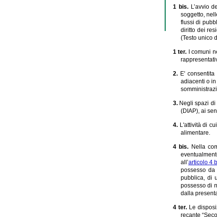
1 bis.
L’avvio d
soggetto, nell
flussi di pub
diritto dei re
(Testo unico d
1 ter.
I comuni n
rappresentativ
2.
E' consentita
adiacenti o in
somministraz
3.
Negli spazi di
(DIAP), ai sens
4.
L'attività di 
alimentare.
4 bis.
Nella co
eventualmente
all’
articolo 4 b
possesso da p
pubblica, di 
possesso di n
dalla presenta
4 ter.
Le disposi
recante “Seco