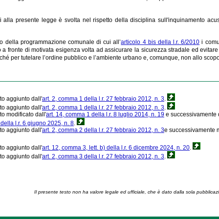
cui alla presente legge è svolta nel rispetto della disciplina sull'inquinamento acu
to della programmazione comunale di cui all’
articolo 4 bis della l.r. 6/2010
i comun
 a fronte di motivata esigenza volta ad assicurare la sicurezza stradale ed evitare 
ché per tutelare l’ordine pubblico e l’ambiente urbano e, comunque, non allo scopo 
to aggiunto dall'
art. 2, comma 1 della l.r. 27 febbraio 2012, n. 3
.
to aggiunto dall'
art. 2, comma 1 della l.r. 27 febbraio 2012, n. 3
.
to modificato dall'
art. 14, comma 1 della l.r. 8 luglio 2014, n. 19
e successivamente d
della l.r. 6 giugno 2025, n. 8
.
to aggiunto dall'
art. 2, comma 2 della l.r. 27 febbraio 2012, n. 3
e successivamente mo
to aggiunto dall'
art. 12, comma 3, lett. b) della l.r. 6 dicembre 2024, n. 20
.
to aggiunto dall'
art. 2, comma 3 della l.r. 27 febbraio 2012, n. 3
.
Il presente testo non ha valore legale ed ufficiale, che è dato dalla sola pubblicaz