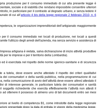
 propria produzione per il consumo immediato di cui alla presente legge è
mbientale, sociale e di viabilità che rendano impossibile consentire ulteriori
ollo, in particolare per il contrasto al degrado urbano, e senza ledere il
unale di cui all’
articolo 4 bis della legge regionale 2 febbraio 2010, n. 6
ompetenza, le organizzazioni imprenditoriali dell’artigianato maggiormente
ne per il consumo immediato nei locali di produzione, nei locali a questi
 tramite l'utilizzo degli arredi dell'azienda, ma senza servizio e assistenza di
mpresa artigiana è vietata, salva dichiarazione di inizio attività produttive
tà per le imprese e per il territorio della Lombardia).
 ed è esercitata nel rispetto delle norme igienico-sanitarie e di sicurezza
e a tutela, deve essere anche attestato il rispetto dei criteri qualitativi
utela dei consumatori e della sanità pubblica, nella programmazione di cui
, nella comunicazione di avvio dell’attività deve essere altresì attestato il
tivi di interesse generale, in particolare tutela dei consumatori e sanità
il soggetto richiedente che esercita effettivamente l’attività non attesti il
to ad ottenere il possesso di almeno uno di tali documenti entro sei mesi
feriore al livello di competenza B1, come introdotte dalla legge regionale
zioni presentate dopo la data di entrata in vigore della medesima legge.