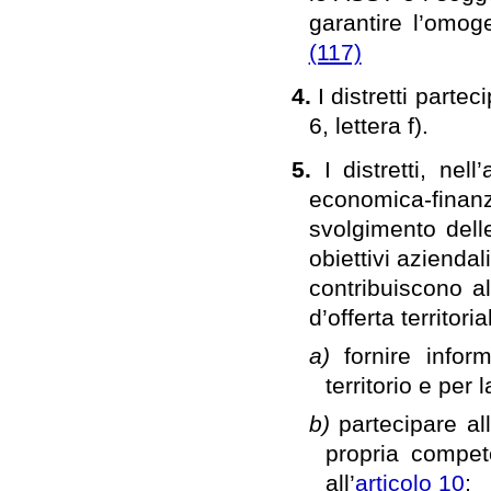
garantire l’omoge
(117)
4.
I distretti parte
6, lettera f).
5.
I distretti, ne
economica-fina
svolgimento dell
obiettivi aziendal
contribuiscono a
d’offerta territoria
a)
fornire infor
territorio e per
b)
partecipare al
propria compet
all’
articolo 10
;