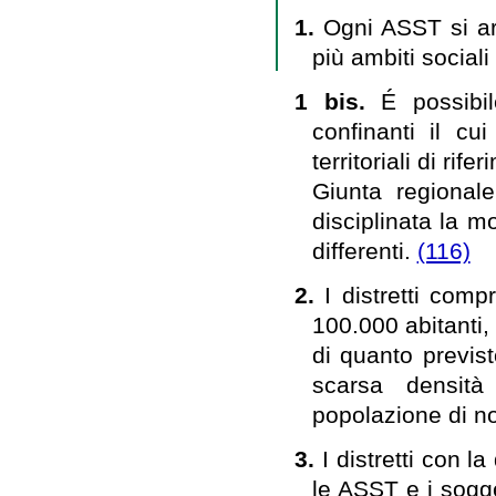
1.
Ogni ASST si arti
più ambiti sociali 
1 bis.
É possibil
confinanti il cu
territoriali di ri
Giunta regional
disciplinata la m
differenti.
(116)
2.
I distretti com
100.000 abitanti,
di quanto previs
scarsa densità
popolazione di no
3.
I distretti con 
le ASST e i sogge