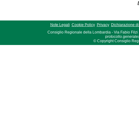
Note Legali
Cookie Policy
Privacy
Dichiarazione di 
Consiglio Regionale della Lombardia - Via Fabio Filzi
protocollo.generale
© Copyright Consiglio Region