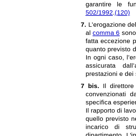
garantire le fun
502/1992
.
(120)
7.
L’erogazione dell
al
comma 6
sono 
fatta eccezione 
quanto previsto 
In ogni caso, l’e
assicurata dal
prestazioni e dei 
7 bis.
Il direttor
convenzionati d
specifica esperie
Il rapporto di lav
quello previsto ne
incarico di st
dipartimento. L'i