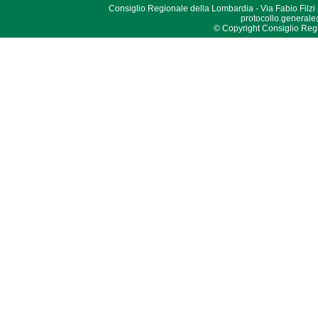
Consiglio Regionale della Lombardia - Via Fabio Filzi
protocollo.generale
© Copyright Consiglio Region