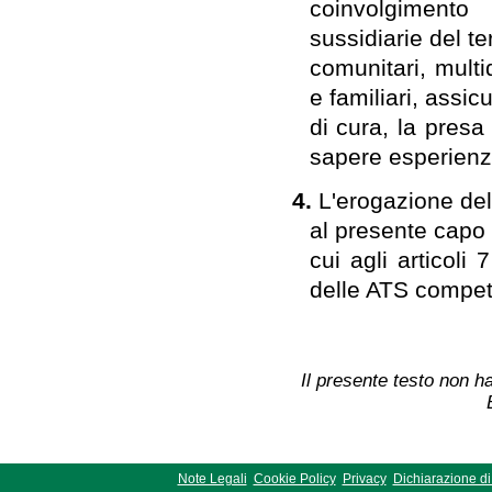
coinvolgimento 
sussidiarie del te
comunitari, multid
e familiari, assicu
di cura, la presa
sapere esperienz
4.
L'erogazione dell
al presente capo è
cui agli articol
delle ATS competen
Il presente testo non ha
Note Legali
Cookie Policy
Privacy
Dichiarazione di 