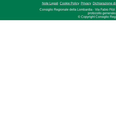
Note Legali
Cookie Policy
Privacy
Dichiarazione di 
Consiglio Regionale della Lombardia - Via Fabio Filzi
protocollo.generale
© Copyright Consiglio Region