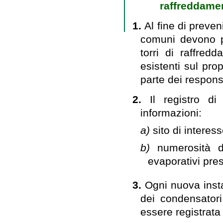
raffreddamen
1.
Al fine di preven
comuni devono pr
torri di raffre
esistenti sul pro
parte dei respons
2.
Il registro 
informazioni:
a)
sito di interess
b)
numerosità d
evaporativi pres
3.
Ogni nuova insta
dei condensator
essere registrata