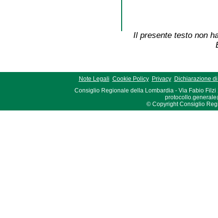
Il presente testo non ha
Note Legali
Cookie Policy
Privacy
Dichiarazione di 
Consiglio Regionale della Lombardia - Via Fabio Filzi
protocollo.generale
© Copyright Consiglio Region