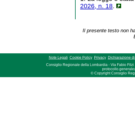
2026, n. 18
.
Il presente testo non ha
Note Legali
Cookie Policy
Privacy
Dichiarazione di 
Consiglio Regionale della Lombardia - Via Fabio Filzi
protocollo.generale
© Copyright Consiglio Region