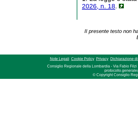
2026, n. 18
.
Il presente testo non ha
Note Legali
Cookie Policy
Privacy
Dichiarazione di 
Consiglio Regionale della Lombardia - Via Fabio Filzi
protocollo.generale
© Copyright Consiglio Region