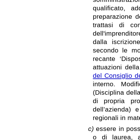
qualificato, a
preparazione de
trattasi di co
dell'imprendit
dalla iscrizion
secondo le mod
recante ‘Dispo
attuazioni dell
del Consiglio 
interno. Modif
(Disciplina dell
di propria pr
dell’azienda) 
regionali in mat
c)
essere in pos
o di laurea, a