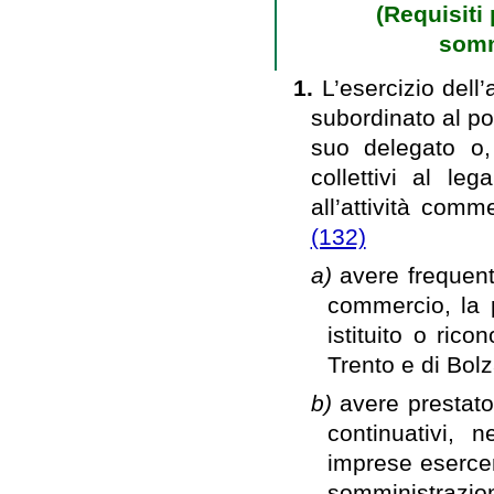
(Requisiti 
somm
1.
L’esercizio dell
subordinato al po
suo delegato o,
collettivi al le
all’attività comm
(132)
a)
avere frequent
commercio, la 
istituito o ric
Trento e di Bol
b)
avere prestat
continuativi, 
imprese esercent
somministrazio