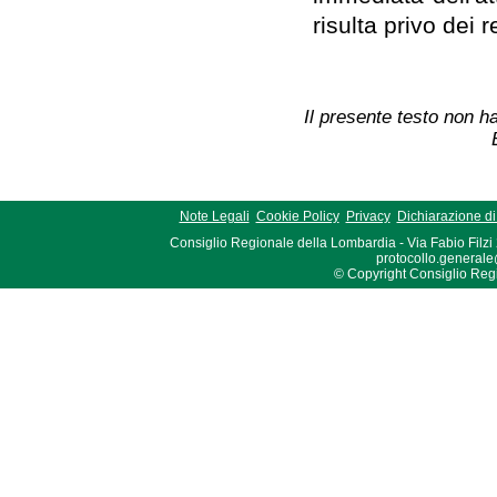
risulta privo dei re
Il presente testo non ha
Note Legali
Cookie Policy
Privacy
Dichiarazione di 
Consiglio Regionale della Lombardia - Via Fabio Filzi
protocollo.generale
© Copyright Consiglio Region