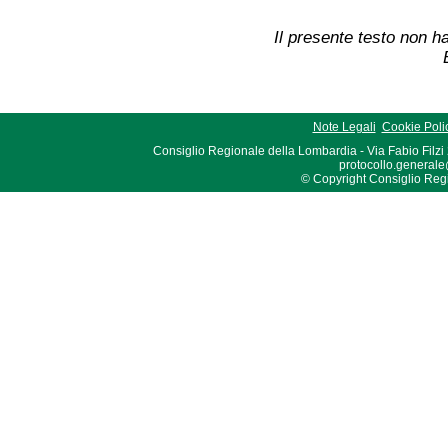
Il presente testo non ha
Note Legali
Cookie Poli
Consiglio Regionale della Lombardia - Via Fabio Filzi
protocollo.generale
© Copyright Consiglio Region