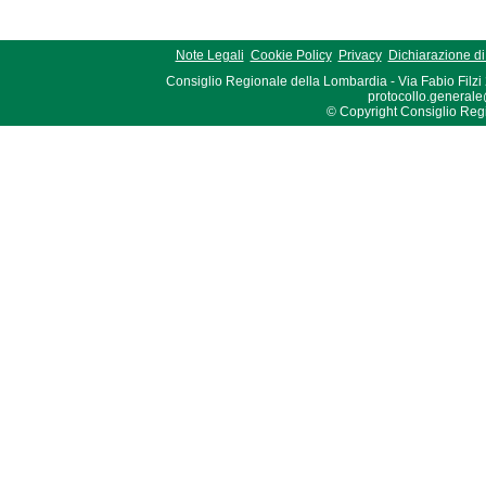
Note Legali
Cookie Policy
Privacy
Dichiarazione di 
Consiglio Regionale della Lombardia - Via Fabio Filzi
protocollo.generale
© Copyright Consiglio Region