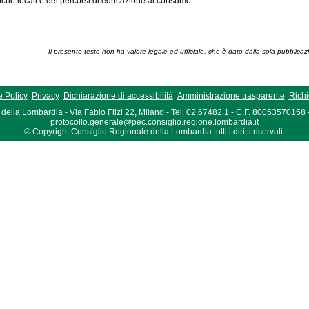
iche locali e dei percorsi di educazione al consumo.
Il presente testo non ha valore legale ed ufficiale, che è dato dalla sola pubblicaz
 Policy
Privacy
Dichiarazione di accessibilità
Amministrazione trasparente
Richi
della Lombardia - Via Fabio Filzi 22, Milano - Tel. 02.67482.1 - C.F. 80053570158
protocollo.generale@pec.consiglio.regione.lombardia.it
© Copyright Consiglio Regionale della Lombardia tutti i diritti riservati.