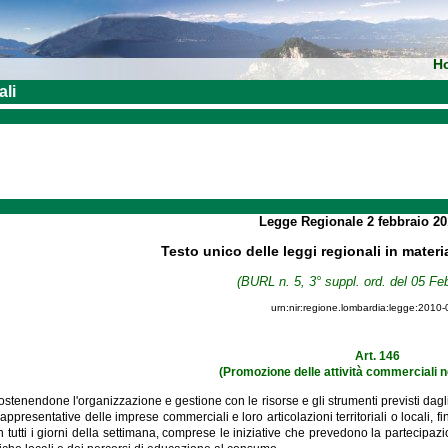
H
ali
Legge Regionale
2 febbraio 2
Testo unico delle leggi regionali in materi
(BURL n. 5, 3° suppl. ord. del 05 Fe
urn:nir:regione.lombardia:legge:2010-
Art. 146
(Promozione delle attività commerciali ne
stenendone l'organizzazione e gestione con le risorse e gli strumenti previsti dagli a
appresentative delle imprese commerciali e loro articolazioni territoriali o locali, f
n tutti i giorni della settimana, comprese le iniziative che prevedono la partecip