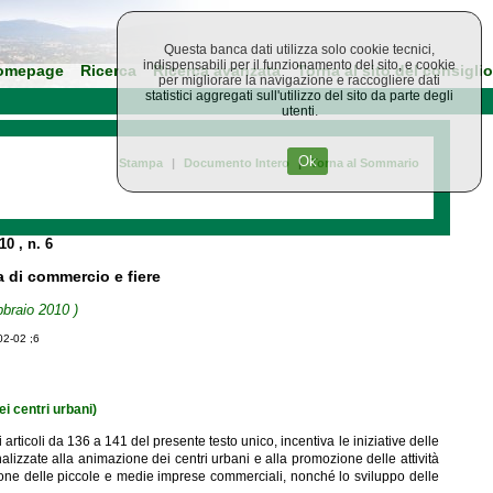
Questa banca dati utilizza solo cookie tecnici,
indispensabili per il funzionamento del sito, e cookie
omepage
Ricerca
Ricerca avanzata
Torna al sito del consiglio
per migliorare la navigazione e raccogliere dati
statistici aggregati sull'utilizzo del sito da parte degli
utenti.
Ok
Stampa
|
Documento Intero
|
Torna al Sommario
010
, n. 6
a di commercio e fiere
bbraio 2010 )
02-02 ;6
i centri urbani)
rticoli da 136 a 141 del presente testo unico, incentiva le iniziative delle
inalizzate alla animazione dei centri urbani e alla promozione delle attività
azione delle piccole e medie imprese commerciali, nonché lo sviluppo delle