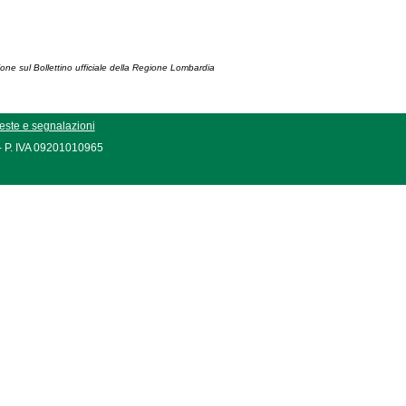
ione sul Bollettino ufficiale della Regione Lombardia
este e segnalazioni
 - P. IVA 09201010965