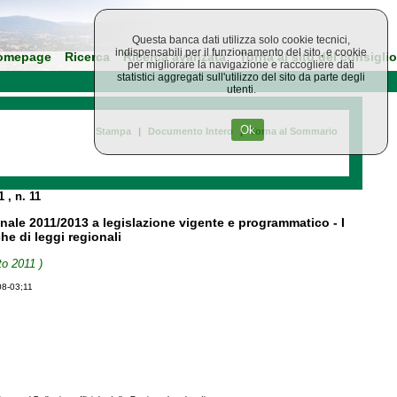
Questa banca dati utilizza solo cookie tecnici,
indispensabili per il funzionamento del sito, e cookie
omepage
Ricerca
Ricerca avanzata
Torna al sito del consiglio
per migliorare la navigazione e raccogliere dati
statistici aggregati sull'utilizzo del sito da parte degli
utenti.
Ok
Stampa
|
Documento Intero
|
Torna al Sommario
11
, n. 11
ennale 2011/2013 a legislazione vigente e programmatico - I
e di leggi regionali
to 2011 )
08-03;11