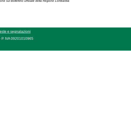
ione sul Bollettino ufficiale della Regione Lombardia
este e segnalazioni
 - P. IVA 09201010965