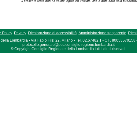
Il presente testo non ha valore legale ed ufficiale, che è dato dalla sola pubblicaz
 Policy
Privacy
Dichiarazione di accessibilità
Amministrazione trasparente
Richi
della Lombardia - Via Fabio Filzi 22, Milano - Tel. 02.67482.1 - C.F. 80053570158
protocollo.generale@pec.consiglio.regione.lombardia.it
© Copyright Consiglio Regionale della Lombardia tutti i diritti riservati.