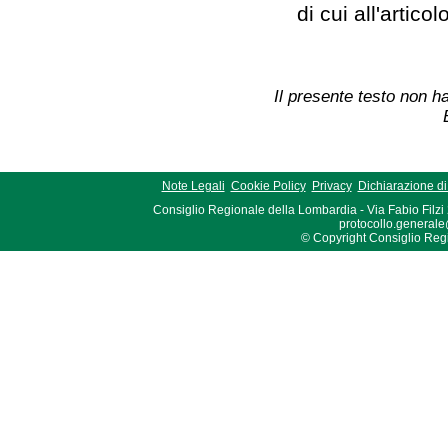
di cui all'artico
Il presente testo non ha
Note Legali
Cookie Policy
Privacy
Dichiarazione di 
Consiglio Regionale della Lombardia - Via Fabio Filzi
protocollo.generale
© Copyright Consiglio Region