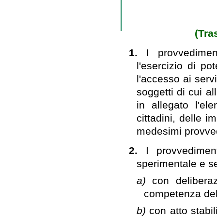
(Tra
1.
I provvedimen
l'esercizio di po
l'accesso ai servi
soggetti di cui all
in allegato l'el
cittadini, delle i
medesimi provve
2.
I provvedime
sperimentale e se
a)
con delibera
competenza del
b)
con atto stabil