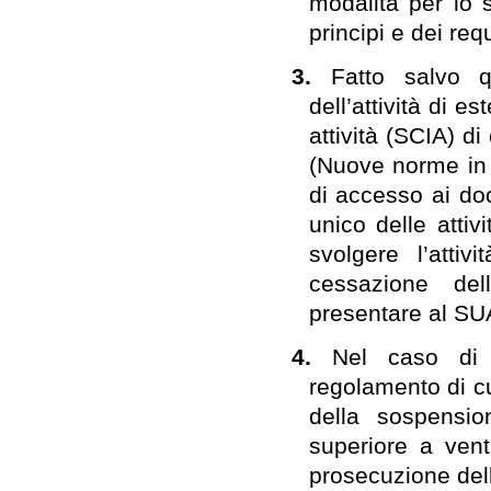
modalità per lo s
principi e dei req
3.
Fatto salvo q
dell’attività di e
attività (SCIA) di 
(Nuove norme in 
di accesso ai doc
unico delle atti
svolgere l’attiv
cessazione del
presentare al SUA
4.
Nel caso di 
regolamento di c
della sospensio
superiore a venti
prosecuzione dell’