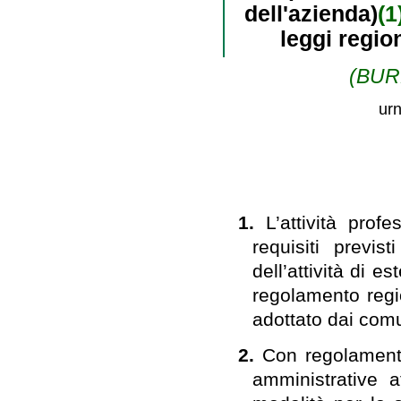
dell'azienda)
(1
leggi regio
(BURL
urn
1.
L’attività prof
requisiti previs
dell’attività di e
regolamento regi
adottato dai comu
2.
Con regolamento 
amministrative af