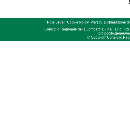
Note Legali
Cookie Policy
Privacy
Dichiarazione di 
Consiglio Regionale della Lombardia - Via Fabio Filzi
protocollo.generale
© Copyright Consiglio Region