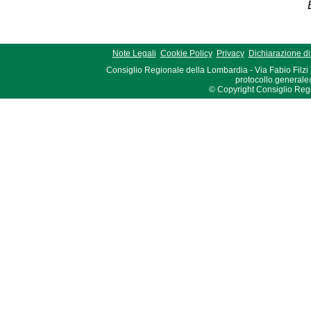
Note Legali
Cookie Policy
Privacy
Dichiarazione di 
Consiglio Regionale della Lombardia - Via Fabio Filzi
protocollo.generale
© Copyright Consiglio Region