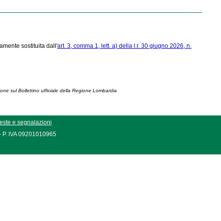
mente sostituita dall'
art. 3, comma 1, lett. a) della l.r. 30 giugno 2026, n.
ione sul Bollettino ufficiale della Regione Lombardia
este e segnalazioni
 - P. IVA 09201010965