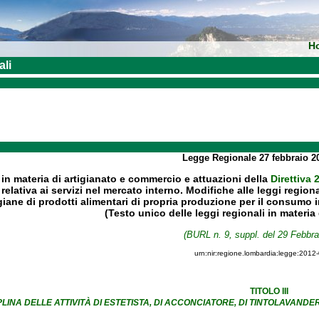
H
ali
Legge Regionale
27 febbraio 
 in materia di artigianato e commercio e attuazioni della
Direttiva
relativa ai servizi nel mercato interno. Modifiche alle leggi regiona
giane di prodotti alimentari di propria produzione per il consumo i
(Testo unico delle leggi regionali in materia
(BURL n. 9, suppl. del 29 Febbra
urn:nir:regione.lombardia:legge:2012
TITOLO III
PLINA DELLE ATTIVITÀ DI ESTETISTA, DI ACCONCIATORE, DI TINTOLAVAND