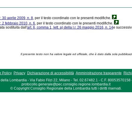
.r. 30 aprile 2009, n. 8
, per il testo coordinato con le presenti modifiche.
.r. 2 febbraio 2010, n. 6
, per il testo coordinato con le presenti modifiche.
ata sostituita dall'
art. 6, comma 1, lett. a) della l.r. 26 maggio 2016, n. 14
e successiva
Il presente testo non ha valore legale ed ufficiale, che è dato dalla sola pubblicaz
 Policy
Privacy
Dichiarazione di accessibilità
Amministrazione trasparente
Richi
della Lombardia - Via Fabio Filzi 22, Milano - Tel. 02.67482.1 - C.F. 80053570158
protocollo.generale@pec.consiglio.regione.lombardia.it
© Copyright Consiglio Regionale della Lombardia tutti i diritti riservati.