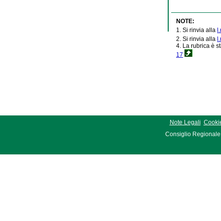
NOTE:
1. Si rinvia alla
l
2. Si rinvia alla
l
4. La rubrica è st
17
Note Legali
Cookie
Consiglio Regionale 