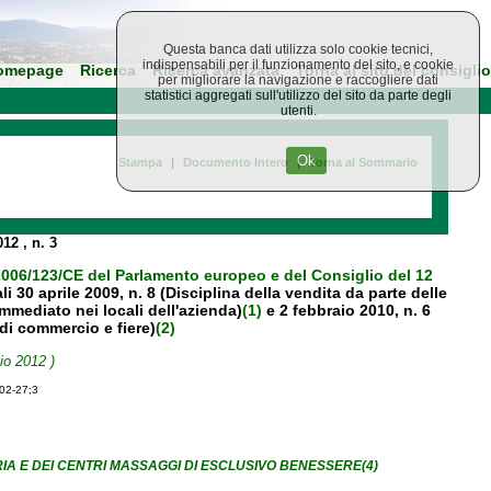
Questa banca dati utilizza solo cookie tecnici,
indispensabili per il funzionamento del sito, e cookie
omepage
Ricerca
Ricerca avanzata
Torna al sito del consiglio
per migliorare la navigazione e raccogliere dati
statistici aggregati sull'utilizzo del sito da parte degli
utenti.
Ok
Stampa
|
Documento Intero
|
Torna al Sommario
2012
, n. 3
 2006/123/CE del Parlamento europeo e del Consiglio del 12
li 30 aprile 2009, n. 8 (Disciplina della vendita da parte delle
mmediato nei locali dell'azienda)
(1)
e 2 febbraio 2010, n. 6
 di commercio e fiere)
(2)
io 2012 )
-02-27;3
ERIA E DEI CENTRI MASSAGGI DI ESCLUSIVO BENESSERE(4)