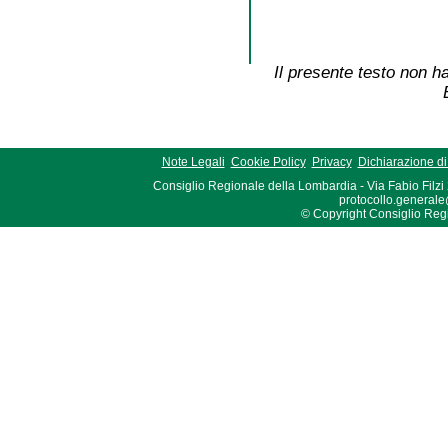
Il presente testo non ha
Note Legali
Cookie Policy
Privacy
Dichiarazione di 
Consiglio Regionale della Lombardia - Via Fabio Filzi
protocollo.generale
© Copyright Consiglio Region