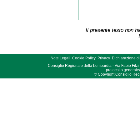
Il presente testo non ha
Note Legali
Cookie Policy
Privacy
Dichiarazione di 
Consiglio Regionale della Lombardia - Via Fabio Filzi
protocollo.generale
© Copyright Consiglio Region