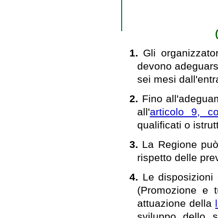
1.
Gli organizzator
devono adeguarsi 
sei mesi dall'entr
2.
Fino all'adegua
all'
articolo 9, 
qualificati o istru
3.
La Regione può d
rispetto delle pre
4.
Le disposizioni
(Promozione e tu
attuazione della
sviluppo dello s