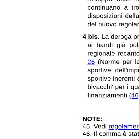
continuano a tro
disposizioni dell
del nuovo regola
4 bis.
La deroga pre
ai bandi già pub
regionale recant
26
(Norme per la 
sportive, dell'imp
sportive inerenti 
bivacchi' per i q
finanziamenti.
(46
NOTE:
45. Vedi
regolamen
46. Il comma è stat