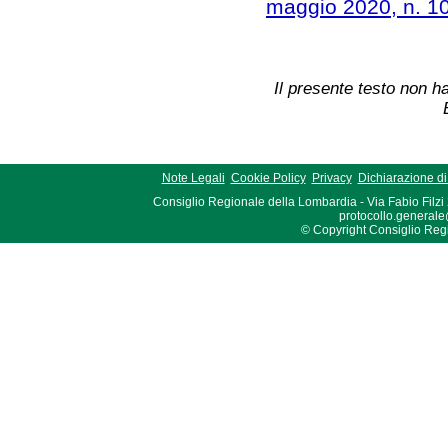
maggio 2020, n. 1
Il presente testo non ha
Note Legali
Cookie Policy
Privacy
Dichiarazione di 
Consiglio Regionale della Lombardia - Via Fabio Filzi
protocollo.generale
© Copyright Consiglio Region