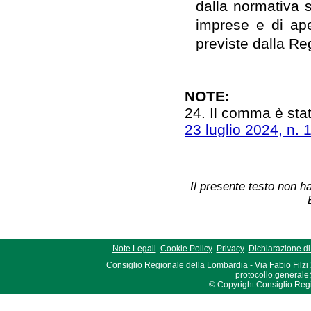
dalla normativa s
imprese e di ape
previste dalla Re
NOTE:
24. Il comma è stat
23 luglio 2024, n. 
Il presente testo non ha
Note Legali
Cookie Policy
Privacy
Dichiarazione di 
Consiglio Regionale della Lombardia - Via Fabio Filzi
protocollo.generale
© Copyright Consiglio Region